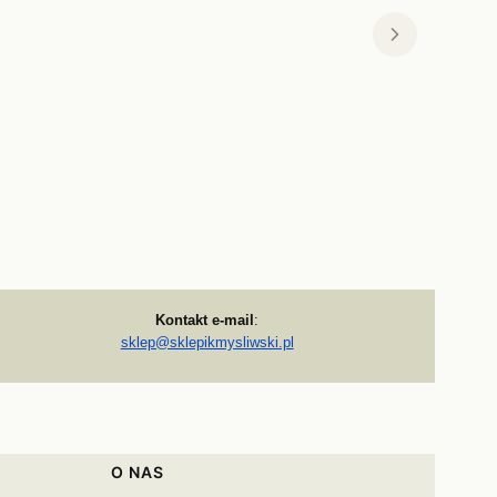
Kontakt e-mail
:
sklep@sklepikmysliwski.pl
O NAS