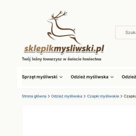
Twój leśny towarzysz w świecie łowiectwa
Sprzęt myśliwski
Odzież myśliwska
Odzie
Strona główna
Odzież myśliwska
Czapki myśliwskie
Czapka