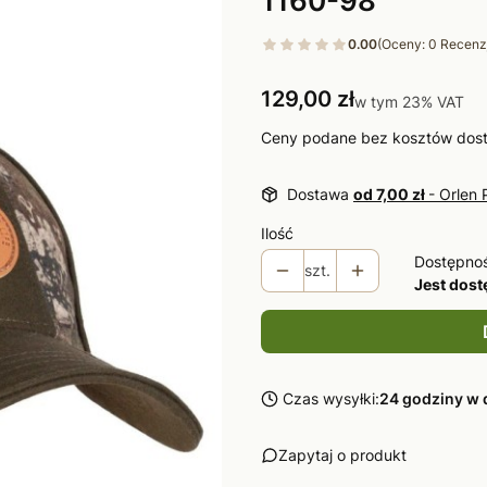
0.00
(Oceny: 0 Recenzj
Cena
129,00 zł
w tym 23% VAT
w tym
23%
VAT
Ceny podane bez kosztów dos
Dostawa
od 7,00 zł
- Orlen 
Ilość
Dostępno
szt.
Jest dos
Czas wysyłki:
24 godziny w 
Zapytaj o produkt