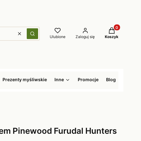
Produkty w kos
Wyczyść
Szukaj
Ulubione
Zaloguj się
Koszyk
Prezenty myśliwskie
Inne
Promocje
Blog
em Pinewood Furudal Hunters