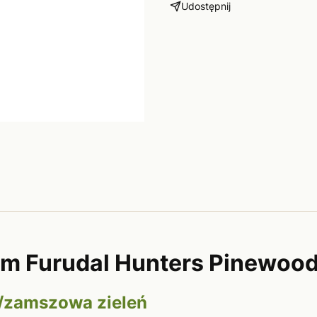
Udostępnij
em Furudal Hunters Pinewoo
a/zamszowa zieleń