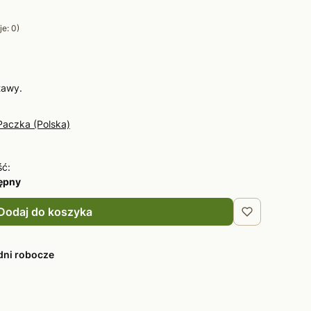
e: 0)
tawy.
Paczka (Polska)
ść:
tępny
Dodaj do koszyka
dni robocze