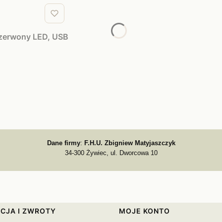
czerwony LED, USB
Dane firmy
:
F.H.U. Zbigniew Matyjaszczyk
34-300 Żywiec, ul. Dworcowa 10
CJA I ZWROTY
MOJE KONTO