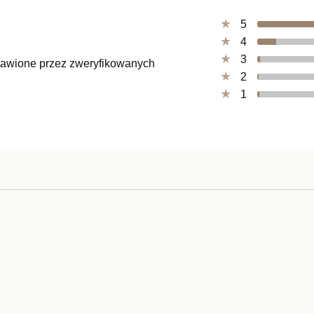
5
4
3
ystawione przez zweryfikowanych
2
1