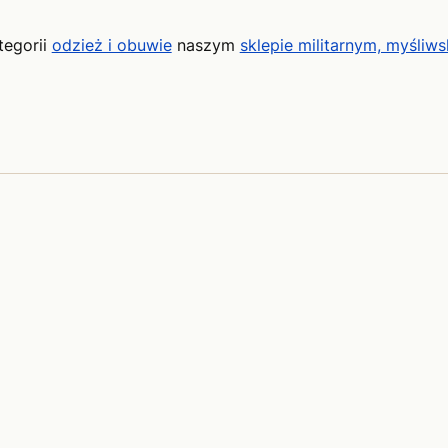
tegorii
odzież i obuwie
naszym
sklepie militarnym, myśliws