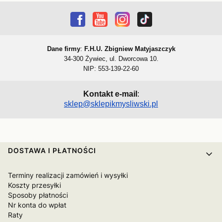
Dane firmy
:
F.H.U. Zbigniew Matyjaszczyk
34-300 Żywiec, ul. Dworcowa 10.
NIP: 553-139-22-60
Kontakt e-mail
:
sklep@sklepikmysliwski.pl
Linki w stopce
DOSTAWA I PŁATNOŚCI
Terminy realizacji zamówień i wysyłki
Koszty przesyłki
Sposoby płatności
Nr konta do wpłat
Raty