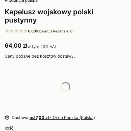
Produkcja polska
Kapelusz wojskowy polski
pustynny
0.00
(Oceny: 0 Recenzje: 0)
Cena
64,00 zł
w tym 23% VAT
w tym
23%
VAT
Ceny podane bez kosztów dostawy.
Wybierz wariant produktu:
Poszczególne warianty mogą różnić się ceną
*
Rozmiar
Wybierz
Dostawa
od 7,00 zł
- Orlen Paczka (Polska)
Ilość