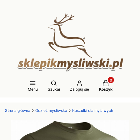
Produkty w koszy
Otwórz wyszukiwarkę
Menu
Szukaj
Zaloguj się
Koszyk
Strona główna
Odzież myśliwska
Koszulki dla myśliwych