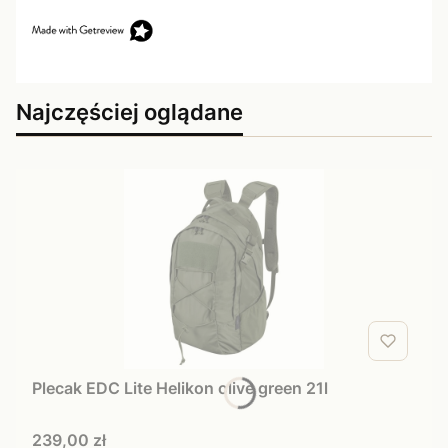
Najczęściej oglądane
Plecak EDC Lite Helikon olive green 21l
Cena
239,00 zł