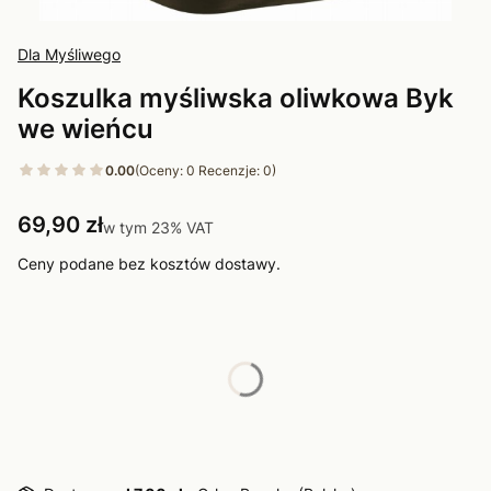
Dla Myśliwego
Koszulka myśliwska oliwkowa Byk
we wieńcu
0.00
(Oceny: 0 Recenzje: 0)
Cena
69,90 zł
w tym 23% VAT
w tym
23%
VAT
Ceny podane bez kosztów dostawy.
Wybierz wariant produktu:
Poszczególne warianty mogą różnić się ceną
*
Rozmiar
Wybierz