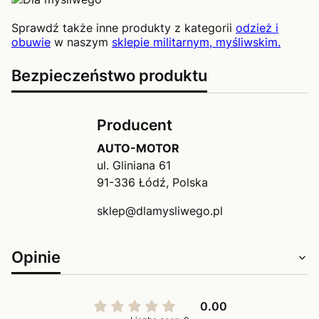
Sprawdź także inne produkty z kategorii
odzież i
obuwie
w naszym
sklepie militarnym, myśliwskim
.
Bezpieczeństwo produktu
Producent
AUTO-MOTOR
ul. Gliniana 61
91-336 Łódź, Polska
sklep@dlamysliwego.pl
Opinie
0.00