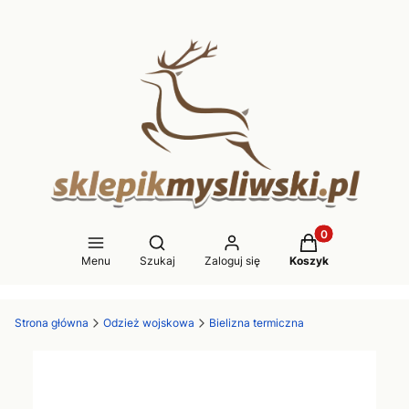
Produkty w koszy
Otwórz wyszukiwarkę
Menu
Szukaj
Zaloguj się
Koszyk
Strona główna
Odzież wojskowa
Bielizna termiczna