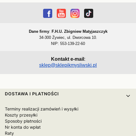
Dane firmy
:
F.H.U. Zbigniew Matyjaszczyk
34-300 Żywiec, ul. Dworcowa 10.
NIP: 553-139-22-60
Kontakt e-mail
:
sklep@sklepikmysliwski.pl
Linki w stopce
DOSTAWA I PŁATNOŚCI
Terminy realizacji zamówień i wysyłki
Koszty przesyłki
Sposoby płatności
Nr konta do wpłat
Raty