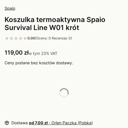
Spaio
Koszulka termoaktywna Spaio
Survival Line W01 krót
0.00
(Oceny: 0 Recenzje: 0)
Cena
119,00 zł
w tym 23% VAT
w tym
23%
VAT
Ceny podane bez kosztów dostawy.
Wybierz wariant produktu:
Poszczególne warianty mogą różnić się ceną
*
Rozmiar
Wybierz
Dostawa
od 7,00 zł
- Orlen Paczka (Polska)