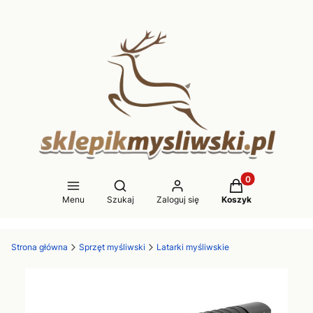
Produkty w koszy
Otwórz wyszukiwarkę
Menu
Szukaj
Zaloguj się
Koszyk
Strona główna
Sprzęt myśliwski
Latarki myśliwskie