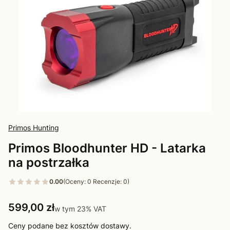
Primos Hunting
Primos Bloodhunter HD - Latarka
na postrzałka
0.00
(Oceny: 0 Recenzje: 0)
Cena
599,00 zł
w tym 23% VAT
w tym
23%
VAT
Ceny podane bez kosztów dostawy.