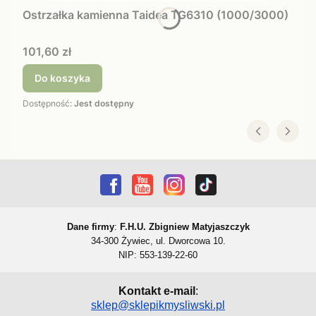
Ostrzałka kamienna Taidea TG6310 (1000/3000)
Cena
101,60 zł
Do koszyka
Dostępność:
Jest dostępny
Dane firmy
:
F.H.U. Zbigniew Matyjaszczyk
34-300 Żywiec, ul. Dworcowa 10.
NIP: 553-139-22-60
Kontakt e-mail
:
sklep@sklepikmysliwski.pl