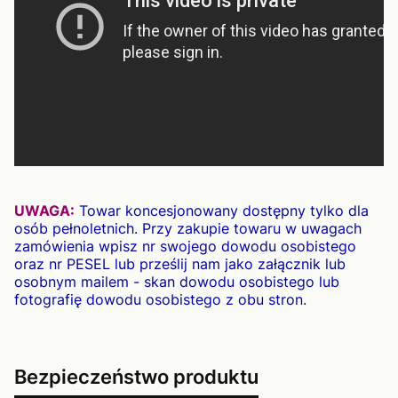
UWAGA:
Towar koncesjonowany dostępny tylko dla
osób pełnoletnich. Przy zakupie towaru w uwagach
zamówienia wpisz nr swojego dowodu osobistego
oraz nr PESEL lub prześlij nam jako załącznik lub
osobnym mailem - skan dowodu osobistego lub
fotografię dowodu osobistego z obu stron
.
Bezpieczeństwo produktu