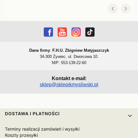
Dane firmy
:
F.H.U. Zbigniew Matyjaszczyk
34-300 Żywiec, ul. Dworcowa 10.
NIP: 553-139-22-60
Kontakt e-mail
:
sklep@sklepikmysliwski.pl
Linki w stopce
DOSTAWA I PŁATNOŚCI
Terminy realizacji zamówień i wysyłki
Koszty przesyłki