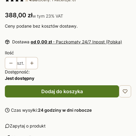
Cena
388,00 zł
w tym 23% VAT
w tym
23%
VAT
Ceny podane bez kosztów dostawy.
Dostawa
od 0,00 zł
- Paczkomaty 24/7 Inpost (Polska)
Ilość
szt.
Dostępność:
Jest dostępny
Dodaj do koszyka
Czas wysyłki:
24 godziny w dni robocze
Zapytaj o produkt