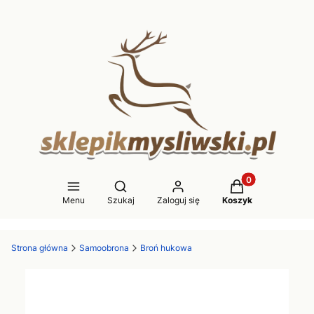
Produkty w koszy
Otwórz wyszukiwarkę
Menu
Szukaj
Zaloguj się
Koszyk
Strona główna
Samoobrona
Broń hukowa