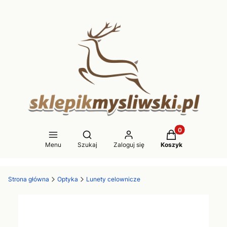
Produkty w koszy
Otwórz wyszukiwarkę
Menu
Szukaj
Zaloguj się
Koszyk
Strona główna
Optyka
Lunety celownicze