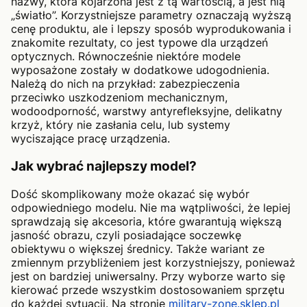
nazwy, która kojarzona jest z tą wartością, a jest nią
„światło”. Korzystniejsze parametry oznaczają wyższą
cenę produktu, ale i lepszy sposób wyprodukowania i
znakomite rezultaty, co jest typowe dla urządzeń
optycznych. Równocześnie niektóre modele
wyposażone zostały w dodatkowe udogodnienia.
Należą do nich na przykład: zabezpieczenia
przeciwko uszkodzeniom mechanicznym,
wodoodporność, warstwy antyrefleksyjne, delikatny
krzyż, który nie zasłania celu, lub systemy
wyciszające pracę urządzenia.
Jak wybrać najlepszy model?
Dość skomplikowany może okazać się wybór
odpowiedniego modelu. Nie ma wątpliwości, że lepiej
sprawdzają się akcesoria, które gwarantują większą
jasność obrazu, czyli posiadające soczewkę
obiektywu o większej średnicy. Także wariant ze
zmiennym przybliżeniem jest korzystniejszy, ponieważ
jest on bardziej uniwersalny. Przy wyborze warto się
kierować przede wszystkim dostosowaniem sprzętu
do każdej sytuacji. Na stronie
military-zone.sklep.pl