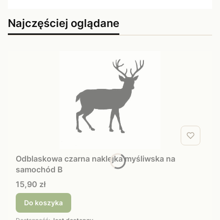
Najczęściej oglądane
Odblaskowa czarna naklejka myśliwska na
samochód B
Cena
15,90 zł
Do koszyka