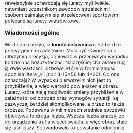
rewelacyjnie sprawdzają się lunety myśliwskie,
natomiast uczestnikom zawodów strzeleckim i
osobom zajmującym się strzelectwem sportowym
polecane są lunety wiatrówkowe.
Wiadomości ogólne
Warto zaznaczyć, iż
luneta celownicza
jest bardzo
precyzyjnym urządzeniem. Musi być stworzona z
olbrzymią precyzją, ponieważ w przeciwnym wypadku
będzie ona bezużyteczna. Najczęściej charakteryzują
ją dwie wartości liczbowe, które w formie zapisu
oddziela litera „x” (np.: 3-15x56 lub 4x20). Co one
oznaczają? W wypadku pierwszej z nich jest to
przybliżenie, a więc wartość powiększenia obrazu.
Lunety, które mają możliwość zmiany przybliżenia w
zależności od potrzeb oraz wymogów sytuacji, są
zazwyczaj bardziej skomplikowane, a przez to także
droższe. Podawana w milimetrach średnica soczewki
obiektywu to druga liczba. Wyższa liczba znaczy, że
do urządzenia trafia więcej światła, a więc obraz staje
się jaśniejszy. Spowodowało to powstanie odmiennej