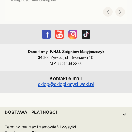
Dostępność:
Jest dostępny
Dane firmy
:
F.H.U. Zbigniew Matyjaszczyk
34-300 Żywiec, ul. Dworcowa 10.
NIP: 553-139-22-60
Kontakt e-mail
:
sklep@sklepikmysliwski.pl
Linki w stopce
DOSTAWA I PŁATNOŚCI
Terminy realizacji zamówień i wysyłki