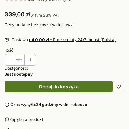
Cena
339,00 zł
w tym 23% VAT
w tym
23%
VAT
Ceny podane bez kosztów dostawy.
Dostawa
od 0,00 zł
- Paczkomaty 24/7 Inpost (Polska)
Ilość
szt.
Dostępność:
Jest dostępny
Dodaj do koszyka
Czas wysyłki:
24 godziny w dni robocze
Zapytaj o produkt