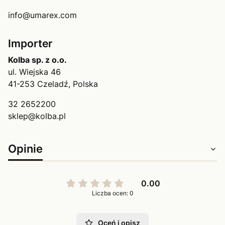
info@umarex.com
Importer
Kolba sp. z o.o.
ul. Wiejska 46
41-253 Czeladź, Polska
32 2652200
sklep@kolba.pl
Opinie
0.00
Liczba ocen: 0
Oceń i opisz