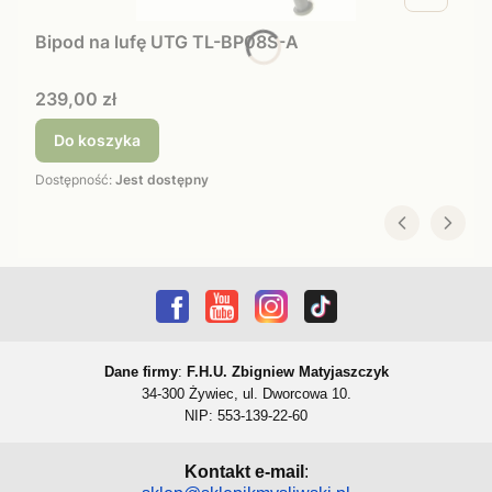
Bipod na lufę UTG TL-BP08S-A
Cena
239,00 zł
Do koszyka
Dostępność:
Jest dostępny
Dane firmy
:
F.H.U. Zbigniew Matyjaszczyk
34-300 Żywiec, ul. Dworcowa 10.
NIP: 553-139-22-60
Kontakt e-mail
: