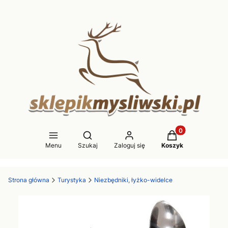
Produkty w koszy
Otwórz wyszukiwarkę
Menu
Szukaj
Zaloguj się
Koszyk
Strona główna
Turystyka
Niezbędniki, łyżko-widelce