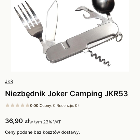
JKR
Niezbędnik Joker Camping JKR53
0.00
(Oceny: 0 Recenzje: 0)
Cena
36,90 zł
w tym 23% VAT
w tym
23%
VAT
Ceny podane bez kosztów dostawy.