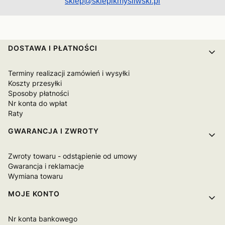
sklep@sklepikmysliwski.pl
Linki w stopce
DOSTAWA I PŁATNOŚCI
Terminy realizacji zamówień i wysyłki
Koszty przesyłki
Sposoby płatności
Nr konta do wpłat
Raty
GWARANCJA I ZWROTY
Zwroty towaru - odstąpienie od umowy
Gwarancja i reklamacje
Wymiana towaru
MOJE KONTO
Nr konta bankowego