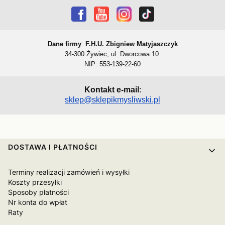
Dane firmy
:
F.H.U. Zbigniew Matyjaszczyk
34-300 Żywiec, ul. Dworcowa 10.
NIP: 553-139-22-60
Kontakt e-mail
:
sklep@sklepikmysliwski.pl
Linki w stopce
DOSTAWA I PŁATNOŚCI
Terminy realizacji zamówień i wysyłki
Koszty przesyłki
Sposoby płatności
Nr konta do wpłat
Raty