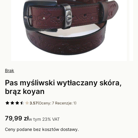
Brak
Pas myśliwski wytłaczany skóra,
brąz koyan
3.57
(Oceny: 7 Recenzje: 1)
Cena
79,99 zł
w tym 23% VAT
w tym
23%
VAT
Ceny podane bez kosztów dostawy.