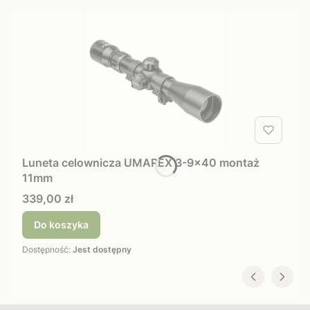
Luneta celownicza UMAREX 3-9x40 montaż
11mm
Cena
339,00 zł
Do koszyka
Dostępność:
Jest dostępny