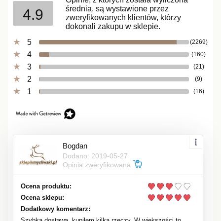
średnia, są wystawione przez
4.9
zweryfikowanych klientów, którzy
dokonali zakupu w sklepie.
5
(2269)
4
(160)
3
(21)
2
(9)
1
(16)
Bogdan
Dodano: 2019-05-27
Opinia zweryfikowana
Ocena produktu:
Ocena sklepu:
Dodatkowy komentarz:
Szybka dostawa, kupiłem kilka rzeczy. W większości to