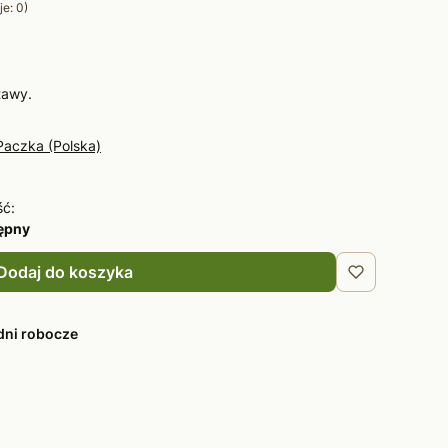
e: 0)
tawy.
Paczka (Polska)
ść:
tępny
Dodaj do koszyka
dni robocze