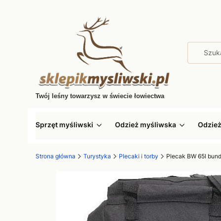
Twój leśny towarzysz w świecie łowiectwa
Sprzęt myśliwski
Odzież myśliwska
Odzie
Strona główna
Turystyka
Plecaki i torby
Plecak BW 65l bun