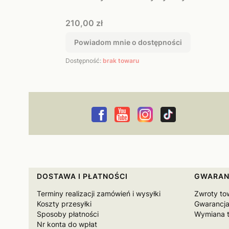
Cena
210,00 zł
Powiadom mnie o dostępności
Dostępność:
brak towaru
Linki w stopce
DOSTAWA I PŁATNOŚCI
GWARAN
Terminy realizacji zamówień i wysyłki
Zwroty to
Koszty przesyłki
Gwarancja
Sposoby płatności
Wymiana 
Nr konta do wpłat