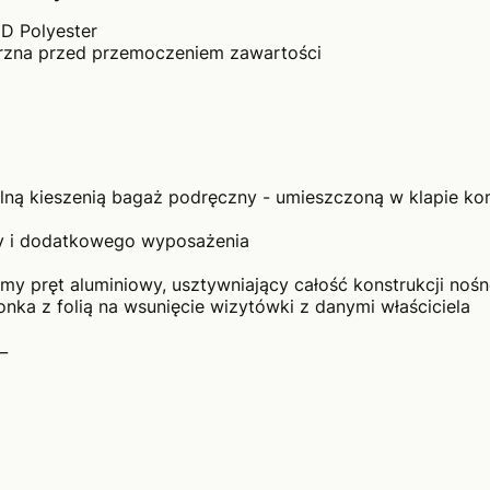
D Polyester
rzna przed przemoczeniem zawartości
ną kieszenią bagaż podręczny - umieszczoną w klapie ko
y i dodatkowego wyposażenia
my pręt aluminiowy, usztywniający całość konstrukcji nośn
onka z folią na wsunięcie wizytówki z danymi właściciela
_