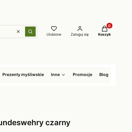
Produkty w kos
Wyczyść
Szukaj
Ulubione
Zaloguj się
Koszyk
Prezenty myśliwskie
Inne
Promocje
Blog
bundeswehry czarny