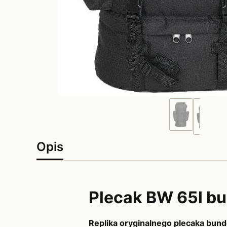
Opis
Plecak BW 65l b
Replika oryginalnego plecaka bun