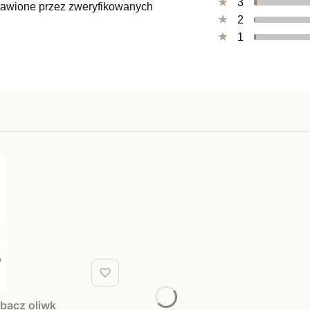
3
ystawione przez zweryfikowanych
2
1
rbacz oliwk