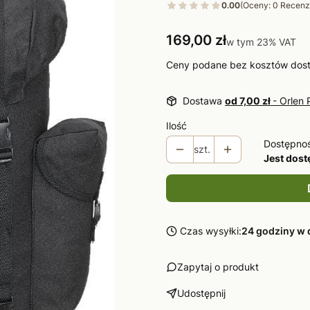
0.00
(Oceny: 0 Recenzj
Cena
169,00 zł
w tym 23% VAT
w tym
23%
VAT
Ceny podane bez kosztów dos
Dostawa
od 7,00 zł
- Orlen 
Ilość
Dostępno
szt.
Jest dos
Czas wysyłki:
24 godziny w 
Zapytaj o produkt
Udostępnij