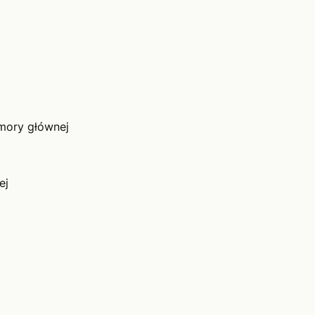
mory głównej
ej