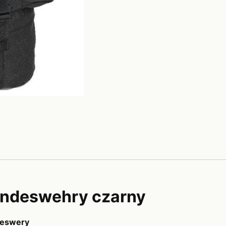
undeswehry czarny
deswery