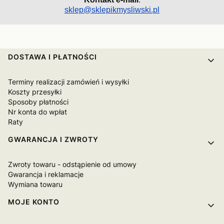
sklep@sklepikmysliwski.pl
Linki w stopce
DOSTAWA I PŁATNOŚCI
Terminy realizacji zamówień i wysyłki
Koszty przesyłki
Sposoby płatności
Nr konta do wpłat
Raty
GWARANCJA I ZWROTY
Zwroty towaru - odstąpienie od umowy
Gwarancja i reklamacje
Wymiana towaru
MOJE KONTO