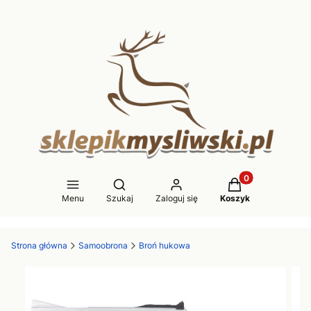
Produkty w koszy
Otwórz wyszukiwarkę
Menu
Szukaj
Zaloguj się
Koszyk
Strona główna
Samoobrona
Broń hukowa