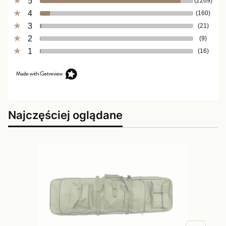
5
(2269)
4
(160)
3
(21)
2
(9)
1
(16)
Najczęściej oglądane