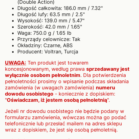
(Double Action)
Długość całkowita: 186.0 mm / 7.32"
Długość lufy: 63.5 mm / 2.5"
Wysokość: 139.0 mm / 5.47"
Szerokość: 42.0 mm / 1.65"
Waga: 750.0 g / 1.65 lb
Przyrządy celownicze: Tak
Okładziny: Czarne, ABS
Producent: Voltran, Turcja
UWAGA:
Ten produkt jest towarem
koncesjonowanym, według prawa
sprzedawany jest
wyłącznie osobom pełnoletnim
. Dla potwierdzenia
pełnoletności prosimy o wpisanie podczas składania
zamówienia (w uwagach zamówienia)
numeru
dowodu osobistego
- koniecznie z dopiskiem:
"
Oświadczam, iż jestem osobą pełnoletnią
".
Jeżeli nr dowodu osobistego nie będzie podany w
formularzu zamówienia, wówczas można go podać
telefonicznie lub przesłać mailem na adres sklepu
wraz z dopiskiem, że jest się osobą pełnoletnią.