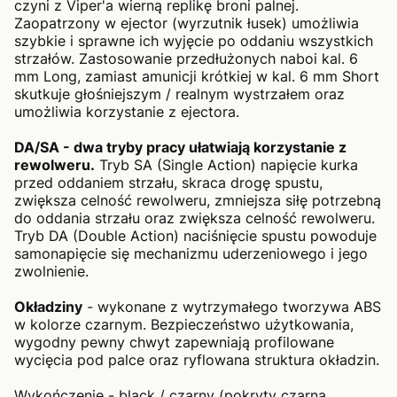
czyni z Viper'a wierną replikę broni palnej.
Zaopatrzony w ejector (wyrzutnik łusek) umożliwia
szybkie i sprawne ich wyjęcie po oddaniu wszystkich
strzałów. Zastosowanie przedłużonych naboi kal. 6
mm Long, zamiast amunicji krótkiej w kal. 6 mm Short
skutkuje głośniejszym / realnym wystrzałem oraz
umożliwia korzystanie z ejectora.
DA/SA - dwa tryby pracy ułatwiają korzystanie z
rewolweru.
Tryb SA (Single Action) napięcie kurka
przed oddaniem strzału, skraca drogę spustu,
zwiększa celność rewolweru, zmniejsza siłę potrzebną
do oddania strzału oraz zwiększa celność rewolweru.
Tryb DA (Double Action) naciśnięcie spustu powoduje
samonapięcie się mechanizmu uderzeniowego i jego
zwolnienie.
Okładziny
- wykonane z wytrzymałego tworzywa ABS
w kolorze czarnym. Bezpieczeństwo użytkowania,
wygodny pewny chwyt zapewniają profilowane
wycięcia pod palce oraz ryflowana struktura okładzin.
Wykończenie - black / czarny (pokryty czarną