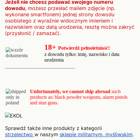
Jeżeli nie chcesz podawać swojego numeru
dowodu
, możesz przesłać mailem zdjęcie (np.
wykonane smartfonem) jednej strony dowodu
osobistego z wyraźnie widocznym imieniem i
nazwiskiem oraz datą urodzenia, resztę można zakryć
(przysłonić / zamazać).
18+
Potwierdź pełnoletniość!
z dowodu tylko: imię,
nazwisko i data
urodzenia
____________________________
Unfortunat
ely, we cannot ship abroad
such
products as: black powder weapons, alarm pistols
and stun guns.
Sprawdź także inne produkty z kategorii
strzelectwo
w naszym
sklepie militarnym, myśliwskim
.