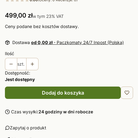
Cena
499,00 zł
w tym 23% VAT
w tym
23%
VAT
Ceny podane bez kosztów dostawy.
Dostawa
od 0,00 zł
- Paczkomaty 24/7 Inpost (Polska)
Ilość
szt.
Dostępność:
Jest dostępny
Dodaj do koszyka
Czas wysyłki:
24 godziny w dni robocze
Zapytaj o produkt