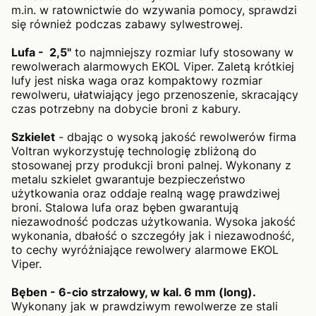
m.in. w ratownictwie do wzywania pomocy, sprawdzi
się również podczas zabawy sylwestrowej.
Lufa - 2,5"
to najmniejszy rozmiar lufy stosowany w
rewolwerach alarmowych EKOL Viper. Zaletą krótkiej
lufy jest niska waga oraz kompaktowy rozmiar
rewolweru, ułatwiający jego przenoszenie, skracający
czas potrzebny na dobycie broni z kabury.
Szkielet
- dbając o wysoką jakość rewolwerów firma
Voltran wykorzystuję technologię zbliżoną do
stosowanej przy produkcji broni palnej. Wykonany z
metalu szkielet gwarantuje bezpieczeństwo
użytkowania oraz oddaje realną wagę prawdziwej
broni. Stalowa lufa oraz bęben gwarantują
niezawodność podczas użytkowania. Wysoka jakość
wykonania, dbałość o szczegóły jak i niezawodność,
to cechy wyróżniające rewolwery alarmowe EKOL
Viper.
Bęben - 6-cio strzałowy, w kal. 6 mm (long).
Wykonany jak w prawdziwym rewolwerze ze stali