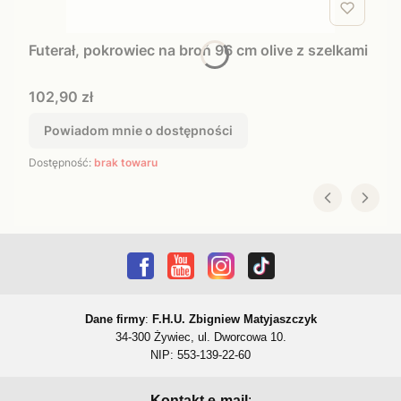
Futerał, pokrowiec na broń 96 cm olive z szelkami
Cena
102,90 zł
Powiadom mnie o dostępności
Dostępność:
brak towaru
Dane firmy
:
F.H.U. Zbigniew Matyjaszczyk
34-300 Żywiec, ul. Dworcowa 10.
NIP: 553-139-22-60
Kontakt e-mail
: