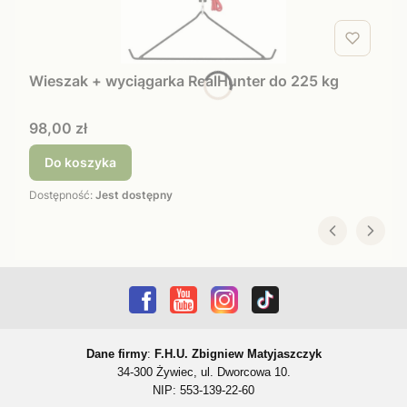
Wieszak + wyciągarka RealHunter do 225 kg
Cena
98,00 zł
Do koszyka
Dostępność:
Jest dostępny
Dane firmy
:
F.H.U. Zbigniew Matyjaszczyk
34-300 Żywiec, ul. Dworcowa 10.
NIP: 553-139-22-60