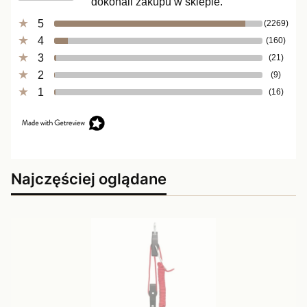
dokonali zakupu w sklepie.
5
(2269)
4
(160)
3
(21)
2
(9)
1
(16)
Najczęściej oglądane