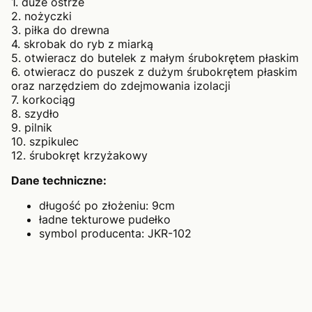
1. duże ostrze
2. nożyczki
3. piłka do drewna
4. skrobak do ryb z miarką
5. otwieracz do butelek z małym śrubokrętem płaskim
6. otwieracz do puszek z dużym śrubokrętem płaskim
oraz narzędziem do zdejmowania izolacji
7. korkociąg
8. szydło
9. pilnik
10. szpikulec
12. śrubokręt krzyżakowy
Dane techniczne:
długość po złożeniu: 9cm
ładne tekturowe pudełko
symbol producenta: JKR-102