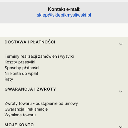
Kontakt e-mail
:
sklep@sklepikmysliwski.pl
Linki w stopce
DOSTAWA I PŁATNOŚCI
Terminy realizacji zamówień i wysyłki
Koszty przesyłki
Sposoby płatności
Nr konta do wpłat
Raty
GWARANCJA I ZWROTY
Zwroty towaru - odstąpienie od umowy
Gwarancja i reklamacje
Wymiana towaru
MOJE KONTO