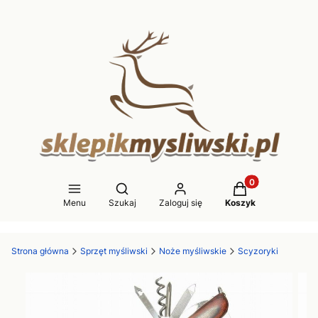
Produkty w koszy
Otwórz wyszukiwarkę
Menu
Szukaj
Zaloguj się
Koszyk
Strona główna
Sprzęt myśliwski
Noże myśliwskie
Scyzoryki