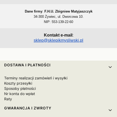
Dane firmy
:
F.H.U. Zbigniew Matyjaszczyk
34-300 Żywiec, ul. Dworcowa 10.
NIP: 553-139-22-60
Kontakt e-mail
:
sklep@sklepikmysliwski.pl
Linki w stopce
DOSTAWA I PŁATNOŚCI
Terminy realizacji zamówień i wysyłki
Koszty przesyłki
Sposoby płatności
Nr konta do wpłat
Raty
GWARANCJA I ZWROTY