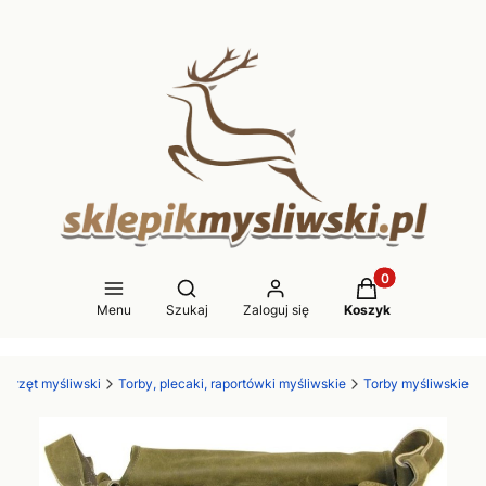
Produkty w koszy
Otwórz wyszukiwarkę
Menu
Szukaj
Zaloguj się
Koszyk
Sprzęt myśliwski
Torby, plecaki, raportówki myśliwskie
Torby myśliwskie