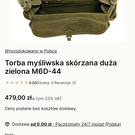
Wyprodukowano w Polsce
Torba myśliwska skórzana duża
zielona M6D-44
0.00
(Oceny: 0 Recenzje: 0)
Cena
479,00 zł
w tym 23% VAT
w tym
23%
VAT
Ceny podane bez kosztów dostawy.
Dostawa
od 0,00 zł
- Paczkomaty 24/7 Inpost (Polska)
Ilość