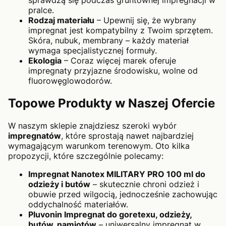
sprawdzą się podczas gruntownej impregnacji w
pralce.
Rodzaj materiału
– Upewnij się, że wybrany
impregnat jest kompatybilny z Twoim sprzętem.
Skóra, nubuk, membrany – każdy materiał
wymaga specjalistycznej formuły.
Ekologia
– Coraz więcej marek oferuje
impregnaty przyjazne środowisku, wolne od
fluorowęglowodorów.
Topowe Produkty w Naszej Ofercie
W naszym sklepie znajdziesz szeroki wybór
impregnatów
, które sprostają nawet najbardziej
wymagającym warunkom terenowym. Oto kilka
propozycji, które szczególnie polecamy:
Impregnat Nanotex MILITARY PRO 100 ml do
odzieży i butów
– skutecznie chroni odzież i
obuwie przed wilgocią, jednocześnie zachowując
oddychalność materiałów.
Pluvonin Impregnat do goretexu, odzieży,
butów, namiotów
– uniwersalny impregnat w