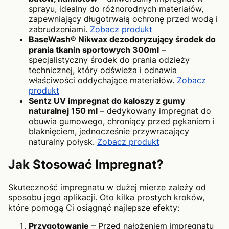
sprayu, idealny do różnorodnych materiałów,
zapewniający długotrwałą ochronę przed wodą i
zabrudzeniami.
Zobacz produkt
BaseWash® Nikwax dezodoryzujący środek do
prania tkanin sportowych 300ml
–
specjalistyczny środek do prania odzieży
technicznej, który odświeża i odnawia
właściwości oddychające materiałów.
Zobacz
produkt
Sentz UV impregnat do kaloszy z gumy
naturalnej 150 ml
– dedykowany impregnat do
obuwia gumowego, chroniący przed pękaniem i
blaknięciem, jednocześnie przywracający
naturalny połysk.
Zobacz produkt
Jak Stosować Impregnat?
Skuteczność impregnatu w dużej mierze zależy od
sposobu jego aplikacji. Oto kilka prostych kroków,
które pomogą Ci osiągnąć najlepsze efekty:
Przygotowanie
– Przed nałożeniem impregnatu