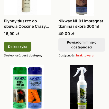
Płynny tłuszcz do
Nikwax NI-01 Impregnat
obuwia Coccine Crazy
tkanina i skóra 300ml
Oil nubuk,
Cena
Cena
16,90 zł
49,00 zł
Powiadom mnie o
Do koszyka
dostępności
Dostępność:
Jest dostępny
Dostępność:
brak towaru