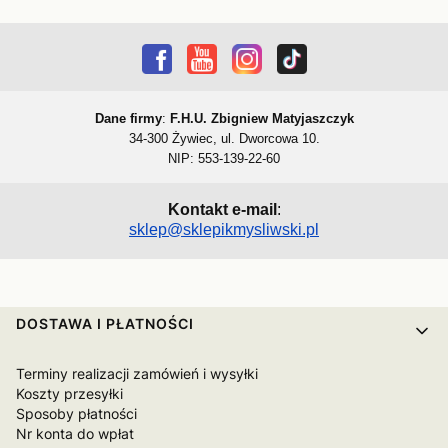
Dane firmy
:
F.H.U. Zbigniew Matyjaszczyk
34-300 Żywiec, ul. Dworcowa 10.
NIP: 553-139-22-60
Kontakt e-mail
:
sklep@sklepikmysliwski.pl
Linki w stopce
DOSTAWA I PŁATNOŚCI
Terminy realizacji zamówień i wysyłki
Koszty przesyłki
Sposoby płatności
Nr konta do wpłat