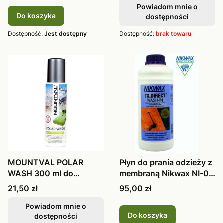
Powiadom mnie o
Do koszyka
dostępności
Dostępność:
Jest dostępny
Dostępność:
brak towaru
MOUNTVAL POLAR
Płyn do prania odzieży z
WASH 300 ml do
membraną Nikwax NI-03
polarów
TX
Cena
Cena
21,50 zł
95,00 zł
Powiadom mnie o
Do koszyka
dostępności