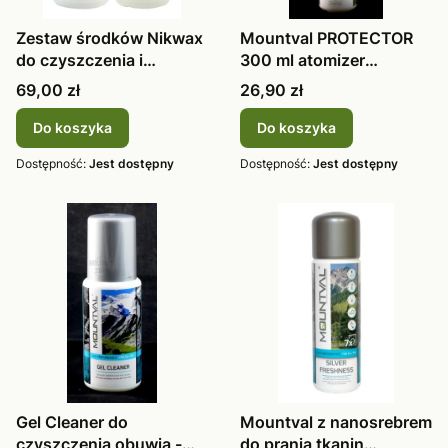
Zestaw środków Nikwax
Mountval PROTECTOR
do czyszczenia i
300 ml atomizer
impregnacji
Impregnat buty
Cena
Cena
69,00 zł
26,90 zł
Do koszyka
Do koszyka
Dostępność:
Jest dostępny
Dostępność:
Jest dostępny
Gel Cleaner do
Mountval z nanosrebrem
czyszczenia obuwia -
do prania tkanin