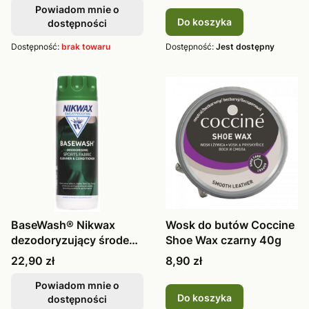
Powiadom mnie o
Do koszyka
dostępności
Dostępność:
brak towaru
Dostępność:
Jest dostępny
BaseWash® Nikwax
Wosk do butów Coccine
dezodoryzujący środek
Shoe Wax czarny 40g
do prania tkanin
Cena
Cena
22,90 zł
8,90 zł
sportowych 300ml
Powiadom mnie o
Do koszyka
dostępności