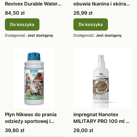
Revivex Durable Water
obuwia tkanina i skóra
Repellant
atomize
Cena
Cena
84,50 zł
26,99 zł
Do koszyka
Do koszyka
Dostępność:
Jest dostępny
Dostępność:
Jest dostępny
Płyn Nikwax do prania
impregnat Nanotex
odzieży sportowej i
MILITARY PRO 100 ml do
termoak
odzieży i butów
Cena
Cena
39,80 zł
29,00 zł