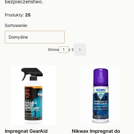
bezpieczeństwo.
Produkty:
25
Lista produktów
Sortowanie:
Domyślne
Strona
z 2
Następne produkty
Impregnat GearAid
Nikwax Impregnat do