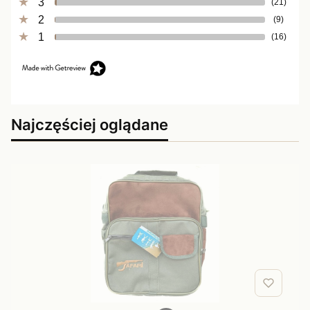
3
(21)
2
(9)
1
(16)
Najczęściej oglądane