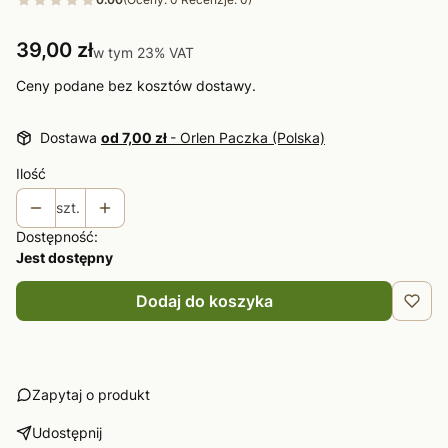
Cena
39,00 zł
w tym 23% VAT
w tym
23%
VAT
Ceny podane bez kosztów dostawy.
Dostawa
od 7,00 zł
- Orlen Paczka (Polska)
Ilość
szt.
Dostępność:
Jest dostępny
Dodaj do koszyka
Zapytaj o produkt
Udostępnij