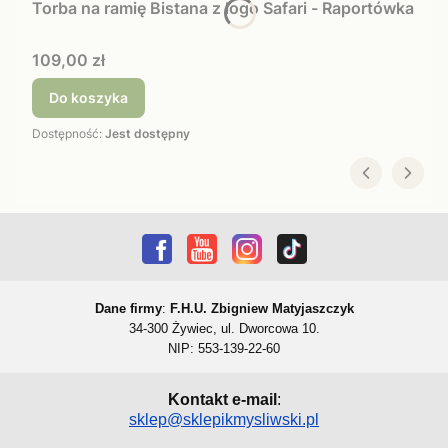
Torba na ramię Bistana z logo Safari - Raportówka
Cena
109,00 zł
Do koszyka
Dostępność:
Jest dostępny
Dane firmy
:
F.H.U. Zbigniew Matyjaszczyk
34-300 Żywiec, ul. Dworcowa 10.
NIP: 553-139-22-60
Kontakt e-mail
:
sklep@sklepikmysliwski.pl