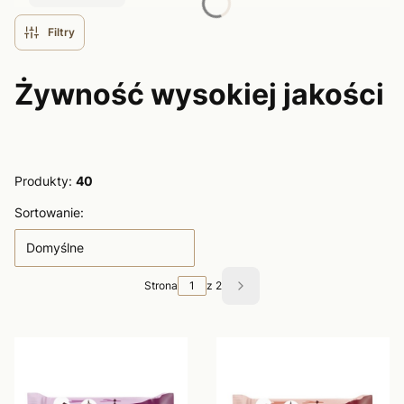
Filtry
Żywność wysokiej jakości
Produkty:
40
Lista produktów
Sortowanie:
Domyślne
Strona
z 2
Następne produkty