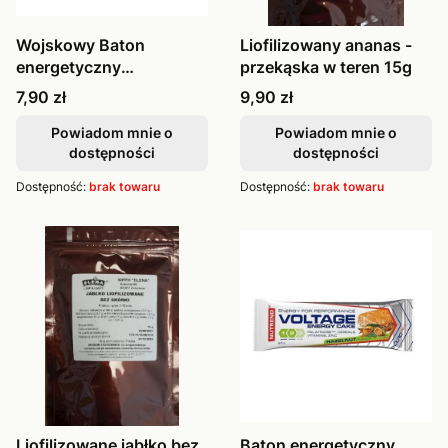
Wojskowy Baton
Liofilizowany ananas -
energetyczny
przekąska w teren 15g
orzechowy 40g
Cena
Cena
7,90 zł
9,90 zł
Powiadom mnie o
Powiadom mnie o
dostępności
dostępności
Dostępność:
brak towaru
Dostępność:
brak towaru
Liofilizowane jabłko bez
Baton energetyczny