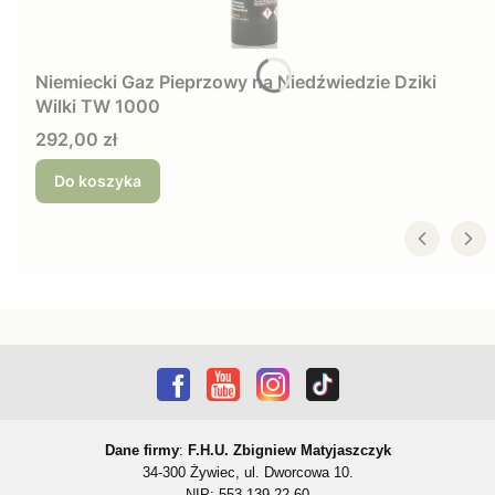
Niemiecki Gaz Pieprzowy na Niedźwiedzie Dziki
Wilki TW 1000
Cena
292,00 zł
Do koszyka
Dane firmy
:
F.H.U. Zbigniew Matyjaszczyk
34-300 Żywiec, ul. Dworcowa 10.
NIP: 553-139-22-60