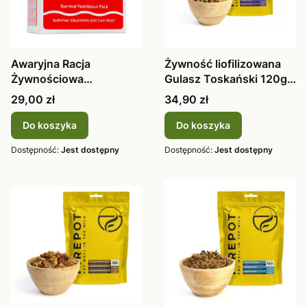
Awaryjna Racja
Żywność liofilizowana
Żywnościowa
Gulasz Toskański 120g
wysokokaloryczna Pains
FIREPO
Cena
Cena
29,00 zł
34,90 zł
Do koszyka
Do koszyka
Dostępność:
Jest dostępny
Dostępność:
Jest dostępny