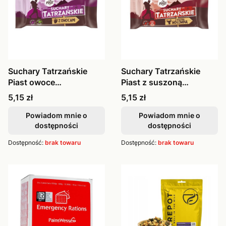
Suchary Tatrzańskie
Suchary Tatrzańskie
Piast owoce
Piast z suszoną
liofilizowane 70g
wołowiną 70g
Cena
Cena
5,15 zł
5,15 zł
Powiadom mnie o
Powiadom mnie o
dostępności
dostępności
Dostępność:
brak towaru
Dostępność:
brak towaru