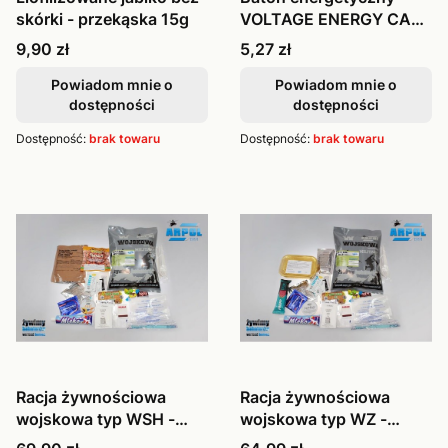
skórki - przekąska 15g
VOLTAGE ENERGY CAKE
orzech 65g
Cena
Cena
9,90 zł
5,27 zł
Powiadom mnie o
Powiadom mnie o
dostępności
dostępności
Dostępność:
brak towaru
Dostępność:
brak towaru
Racja żywnościowa
Racja żywnościowa
wojskowa typ WSH -
wojskowa typ WZ -
Arpol
Arpol
Cena
Cena