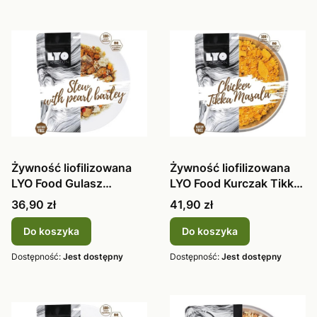
Żywność liofilizowana
Żywność liofilizowana
LYO Food Gulasz
LYO Food Kurczak Tikka
wieprzowy z
masal
Cena
Cena
36,90 zł
41,90 zł
Do koszyka
Do koszyka
Dostępność:
Jest dostępny
Dostępność:
Jest dostępny