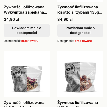
Żywność liofilizowana
Żywność liofilizowana
Wykwintna zapiekana
Risotto z rzybami 135g
fasola,
FIREP
Cena
Cena
34,90 zł
34,90 zł
Powiadom mnie o
Powiadom mnie o
dostępności
dostępności
Dostępność:
brak towaru
Dostępność:
brak towaru
Żywność liofilizowana
Żywność liofilizowana