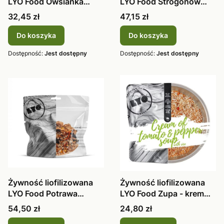
LYO Food Owsianka
LYO Food Strogonow
figowo-jag
370g Woło
Cena
Cena
32,45 zł
47,15 zł
Do koszyka
Do koszyka
Dostępność:
Jest dostępny
Dostępność:
Jest dostępny
Żywność liofilizowana
Żywność liofilizowana
LYO Food Potrawa
LYO Food Zupa - krem
Meksykańska
pomido
Cena
Cena
54,50 zł
24,80 zł