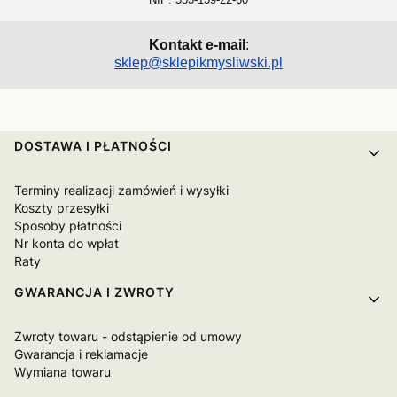
Kontakt e-mail
:
sklep@sklepikmysliwski.pl
Linki w stopce
DOSTAWA I PŁATNOŚCI
Terminy realizacji zamówień i wysyłki
Koszty przesyłki
Sposoby płatności
Nr konta do wpłat
Raty
GWARANCJA I ZWROTY
Zwroty towaru - odstąpienie od umowy
Gwarancja i reklamacje
Wymiana towaru