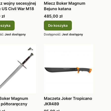
 z wojny secesyjnej
Miecz Boker Magnum
c US Civil War M18
Bejuno katana
Cena
 zł
485,00 zł
oszyka
Do koszyka
ść:
Jest dostępny
Dostępność:
Jest dostępny
 Boker Magnum
Maczeta Joker Tropicano
 półtoraręczny
JKR489