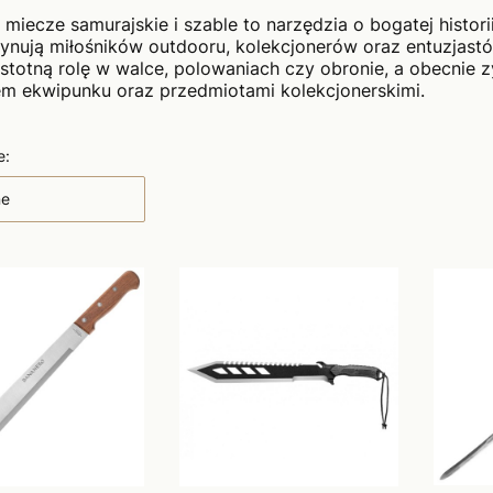
 miecze samurajskie i szable to narzędzia o bogatej histor
cynują miłośników outdooru, kolekcjonerów oraz entuzjastów
istotną rolę w walce, polowaniach czy obronie, a obecnie 
m ekwipunku oraz przedmiotami kolekcjonerskimi.
 produktów
e:
ne