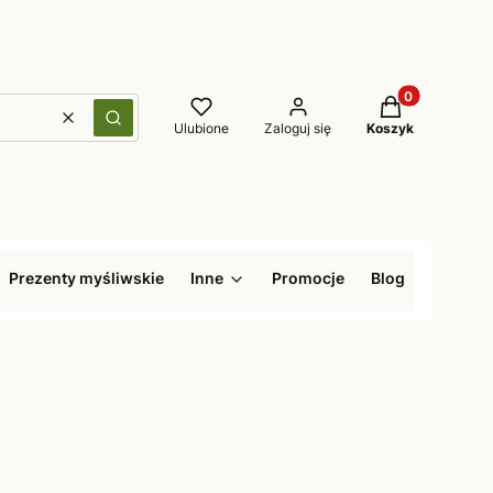
Produkty w kos
Wyczyść
Szukaj
Ulubione
Zaloguj się
Koszyk
Prezenty myśliwskie
Inne
Promocje
Blog