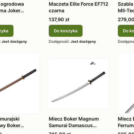
 ogrodowa
Maczeta Elite Force EF712
Szabla
na Joker
czarna
Mil-Te
ia JKR124
Cena
Cena
137,90 zł
279,00
zyka
Do koszyka
Do k
:
Jest dostępny
Dostępność:
Jest dostępny
Dostępno
murajski
Miecz Boker Magnum
Miecz
wy Boker
Samurai Damascus
Ferrum
 Wood Bokk
katana