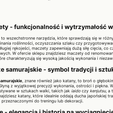
ty - funkcjonalność i wytrzymałość w
to wszechstronne narzędzia, które sprawdzają się w różn
inania roślinności, oczyszczania szlaku czy przygotowyw
 długiej rękojeści, maczety zapewniają dużą siłę cięcia, co
owych. W ofercie sklepu znajdziesz maczety od renomowan
tóre charakteryzują się wysoką jakością wykonania i nieza
e samurajskie - symbol tradycji i sztuk
samurajskie
, znane również jako katany, to broń o głębo
 Słyną z wyjątkowej precyzji wykonania, ostrości i piękna.
tywane w sztukach walki, takich jak
iaido
czy
kenjutsu
, a
najdziesz katany, które idealnie oddają ducha japońskiej tr
i przeznaczonymi do treningu lub dekoracji.
e - elegancja i historia na wyciągnięcie