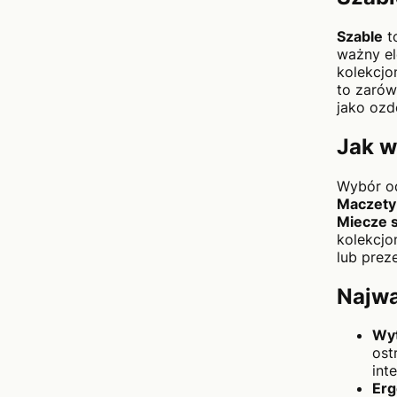
Szable
t
ważny el
kolekcjo
to zarów
jako ozd
Jak w
Wybór od
Maczety
Miecze 
kolekcjo
lub preze
Najwa
Wyt
ost
int
Er