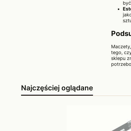
być
Est
jak
sztu
Pods
Maczety,
tego, cz
sklepu z
potrzebo
Najczęściej oglądane