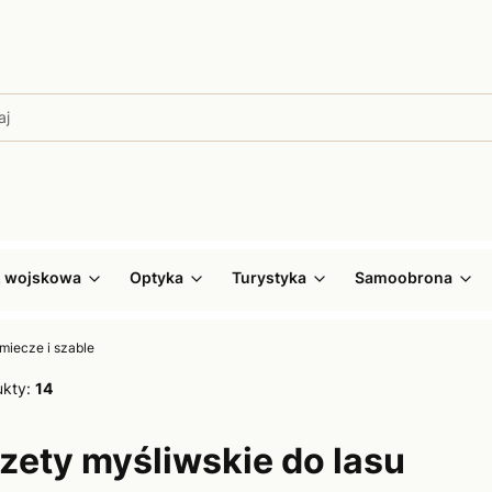
ż wojskowa
Optyka
Turystyka
Samoobrona
miecze i szable
ukty:
14
ety myśliwskie do lasu