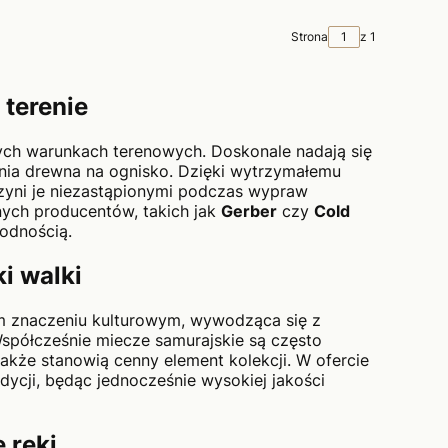
Strona
z 1
 terenie
ych warunkach terenowych. Doskonale nadają się
ania drewna na ognisko. Dzięki wytrzymałemu
 czyni je niezastąpionymi podczas wypraw
ych producentów, takich jak
Gerber
czy
Cold
wodnością.
i walki
kim znaczeniu kulturowym, wywodząca się z
 Współcześnie miecze samurajskie są często
 także stanowią cenny element kolekcji. W ofercie
adycji, będąc jednocześnie wysokiej jakości
 ręki