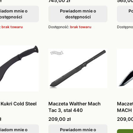
Cena
Cena
ł
745,00 zł
565,00
iadom mnie o
Powiadom mnie o
P
ostępności
dostępności
:
brak towaru
Dostępność:
brak towaru
Dostępno
Kukri Cold Steel
Maczeta Walther Mach
Macze
Tac 3, stal 440
MACH T
5.072
Cena
Cena
ł
209,00 zł
209,00
iadom mnie o
Powiadom mnie o