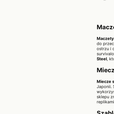
Macze
Maczety
do przec
ostrzu i
survival
Steel
, k
Miecz
Miecze 
Japonii.
wykorzys
sklepu z
replikam
Szabl