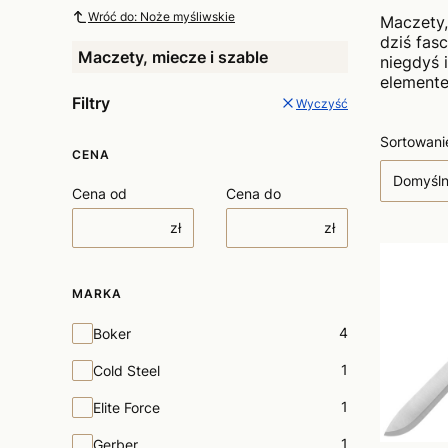
Wróć do: Noże myśliwskie
Maczety,
dziś fas
Maczety, miecze i szable
niegdyś 
elemente
Filtry
Wyczyść
Lista
Sortowani
CENA
Domyśl
Cena od
Cena do
zł
zł
MARKA
Marka
4
Boker
1
Cold Steel
1
Elite Force
1
Gerber