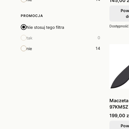
Cena
145,00 z
Pow
PROMOCJA
d
Dostępność
Nie stosuj tego filtra
0
tak
14
nie
Maczeta 
97KMSZ
Cena
199,00 z
Pow