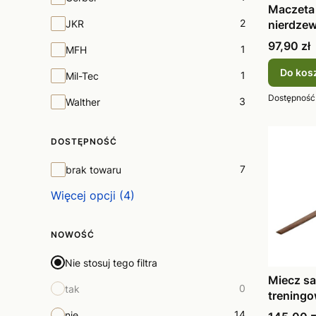
Maczeta
2
JKR
nierdzew
Hiszpan
Cena
97,90 zł
1
MFH
Do kos
1
Mil-Tec
Dostępność
3
Walther
DOSTĘPNOŚĆ
Dostępność
7
brak towaru
Więcej opcji (4)
NOWOŚĆ
Nie stosuj tego filtra
Miecz sa
0
tak
treningo
Magnum
14
nie