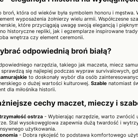
o broń, która od wieków była symbolem honoru i męstwa. 
ement wyposażenia żołnierzy wielu armii. Współczesne sz
nerskie, które przyciągają uwagę swoją elegancją i piękn
no historyczne repliki, jak i egzemplarze inspirowane tra
oba wnętrza czy element ceremonii.
ybrać odpowiednią broń białą?
powiedniego narzędzia, takiego jak maczeta, miecz samura
sprawdzą się najlepiej podczas wypraw survivalowych, gdz
samurajskie
to doskonały wybór dla osób zainteresowanyc
nerskiego o dużej wartości kulturowej.
Szable
natomiast św
nt dla miłośnika historii.
żniejsze cechy maczet, mieczy i szab
rzymałość ostrza
- Wybierając narzędzie, warto zwrócić 
rze. Stal wysokowęglowa zapewnia dużą twardość i wytrz
ensywnego użytkowania.
gonomia
- Dobra rękojeść to podstawa komfortowego użytk