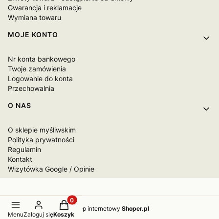
Gwarancja i reklamacje
Wymiana towaru
MOJE KONTO
Nr konta bankowego
Twoje zamówienia
Logowanie do konta
Przechowalnia
O NAS
O sklepie myśliwskim
Polityka prywatności
Regulamin
Kontakt
Wizytówka Google / Opinie
Produkty w koszyku: 0. Zobacz szczegóły
Sklep internetowy
Shoper.pl
Menu
Zaloguj się
Koszyk