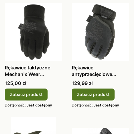
Rękawice taktyczne
Rękawice
Mechanix Wear
antyprzecięciowe
ColdWork Base Lay
Mechanix Wear FastFit
Cena
Cena
125,00 zł
129,99 zł
Covert FFTAB-X55
Zobacz produkt
Zobacz produkt
Dostępność:
Jest dostępny
Dostępność:
Jest dostępny