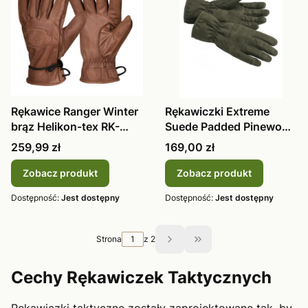
Rękawice Ranger Winter
Rękawiczki Extreme
brąz Helikon-tex RK-
Suede Padded Pinewood
RGW-LE
z membran
Cena
Cena
259,99 zł
169,00 zł
Zobacz produkt
Zobacz produkt
Dostępność:
Jest dostępny
Dostępność:
Jest dostępny
Strona
z 2
Przejdź do ostatniej st
Cechy Rękawiczek Taktycznych
Rękawiczki taktyczne zostały zaprojektowane tak, by