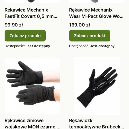
Rękawice Mechanix
Rękawice Mechanix
FastFit Covert 0,5 mm
Wear M-Pact Glove Wolf
TSFF-55-008
Grey MPT-88
Cena
Cena
99,90 zł
169,00 zł
Zobacz produkt
Zobacz produkt
Dostępność:
Jest dostępny
Dostępność:
Jest dostępny
Rękawice zimowe
Rękawiczki
wojskowe MON czarne -
termoaktywne Brubeck