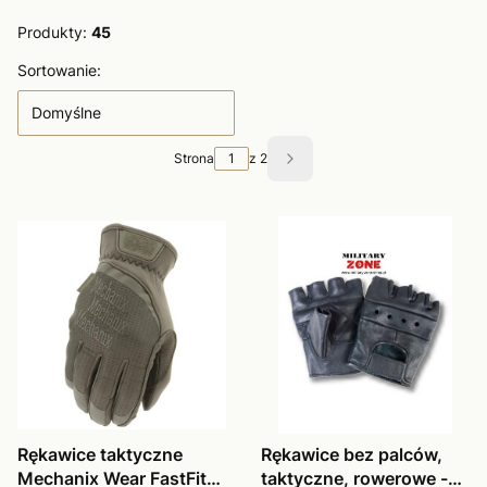
Produkty:
45
Lista produktów
Sortowanie:
Domyślne
Strona
z 2
Następne produkty
Rękawice taktyczne
Rękawice bez palców,
Mechanix Wear FastFit
taktyczne, rowerowe -