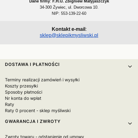
Dane firmy
:
F.H.U. Zbigniew Matyjaszczyk
34-300 Żywiec, ul. Dworcowa 10.
NIP: 553-139-22-60
Kontakt e-mail
:
sklep@sklepikmysliwski.pl
Linki w stopce
DOSTAWA I PŁATNOŚCI
Terminy realizacji zamówień i wysyłki
Koszty przesyłki
Sposoby płatności
Nr konta do wpłat
Raty
Raty 0 procent - sklep myśliwski
GWARANCJA I ZWROTY
Zwroty towaru - odstąpienie od umowy