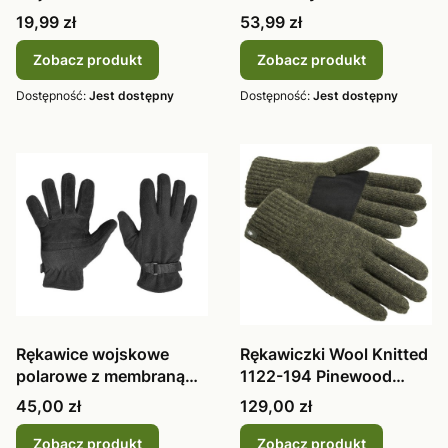
nowe
Unisex czarne
Cena
Cena
19,99 zł
53,99 zł
GE10010A
Zobacz produkt
Zobacz produkt
Dostępność:
Jest dostępny
Dostępność:
Jest dostępny
Rękawice wojskowe
Rękawiczki Wool Knitted
polarowe z membraną
1122-194 Pinewood
zimowe Texar
zimowe
Cena
Cena
45,00 zł
129,00 zł
Zobacz produkt
Zobacz produkt