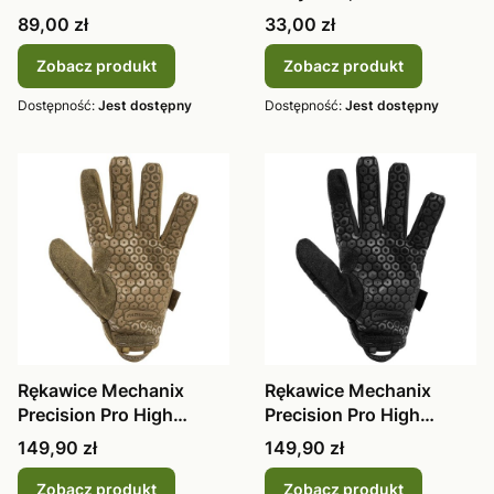
New - Oli
skórzan
Cena
Cena
89,00 zł
33,00 zł
Zobacz produkt
Zobacz produkt
Dostępność:
Jest dostępny
Dostępność:
Jest dostępny
Rękawice Mechanix
Rękawice Mechanix
Precision Pro High
Precision Pro High
Dexterity Coy
Dexterity Cov
Cena
Cena
149,90 zł
149,90 zł
Zobacz produkt
Zobacz produkt