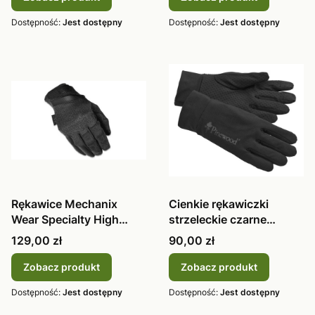
Dostępność:
Jest dostępny
Dostępność:
Jest dostępny
Rękawice Mechanix
Cienkie rękawiczki
Wear Specialty High
strzeleckie czarne
Dexterity black MSD-55-
Pinewood Thin Liner
Cena
Cena
129,00 zł
90,00 zł
008
Zobacz produkt
Zobacz produkt
Dostępność:
Jest dostępny
Dostępność:
Jest dostępny