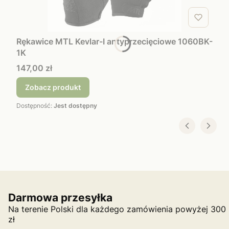
Rękawice MTL Kevlar-I antyprzecięciowe 1060BK-
1K
Cena
147,00 zł
Zobacz produkt
Dostępność:
Jest dostępny
Darmowa przesyłka
Na terenie Polski dla każdego zamówienia powyżej 300
zł