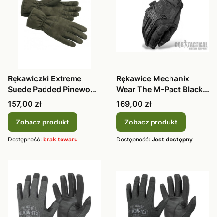
Rękawiczki Extreme
Rękawice Mechanix
Suede Padded Pinewood
Wear The M-Pact Black
z membraną 1501-135
MPT-55
Cena
Cena
157,00 zł
169,00 zł
Zobacz produkt
Zobacz produkt
Dostępność:
brak towaru
Dostępność:
Jest dostępny