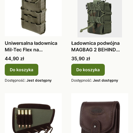
Uniwersalna ładownica
Ładownica podwójna
Mil-Tec Flex na
MAGBAG 2 BEHIND
magazynek za
WZ.93 Dominator
Cena
Cena
44,90 zł
35,90 zł
Do koszyka
Do koszyka
Dostępność:
Jest dostępny
Dostępność:
Jest dostępny