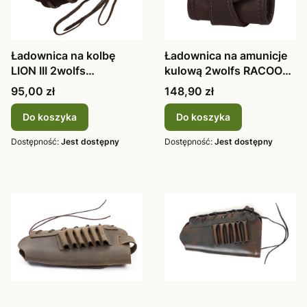
Ładownica na kolbę
Ładownica na amunicje
LION III 2wolfs
kulową 2wolfs RACOON
praworęczna
skóra b
Cena
Cena
95,00 zł
148,90 zł
Do koszyka
Do koszyka
Dostępność:
Jest dostępny
Dostępność:
Jest dostępny