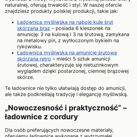
naturalnej, oferują trwałość i styl. W naszej ofercie
znajdziesz produkty polskiej produkcji, takie jak:
Ładownica myśliwska na naboje kule śrut
skórzana brąz
– posiada 6 kieszonek na
amunicję: 3 na kulową i 3 na śrutową, zamykana
na metalowy pin, z wytłoczonym bykiem na
rykowisku.
Ładownica myśliwska na amunicje śrutową
skórzana retro
– mieści 5 sztuk amunicji
śrutowej, charakteryzuje się nietuzinkowym
wyglądem dzięki postarzonej, ciemnej brązowej
skórze.
Te ładownice nie tylko ułatwiają dostęp do amunicji,
ale także podkreślają tradycję i elegancję myśliwską.
„Nowoczesność i praktyczność” –
ładownice z cordury
Dla osób preferujących nowoczesne materiały,
oferujemy ładownice wykonane z wytrzymałej