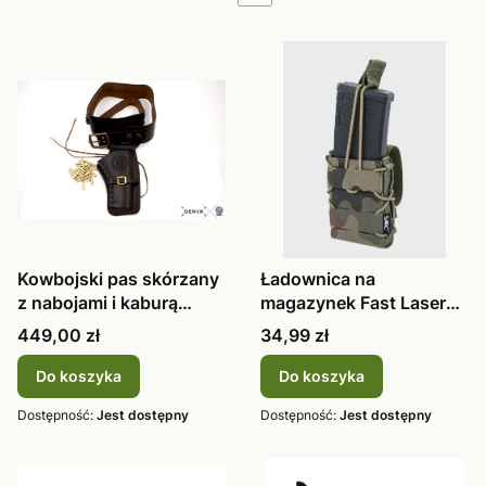
Kowbojski pas skórzany
Ładownica na
z nabojami i kaburą
magazynek Fast Laser
brązowy
Cut Specna Arms
Cena
Cena
449,00 zł
34,99 zł
Do koszyka
Do koszyka
Dostępność:
Jest dostępny
Dostępność:
Jest dostępny