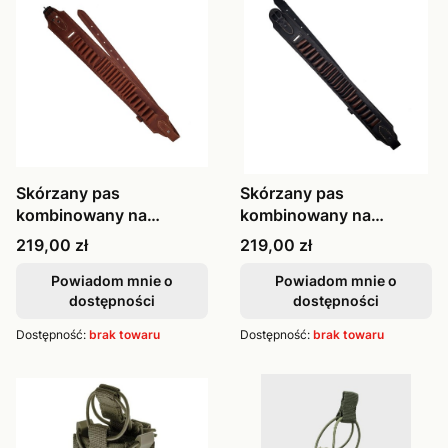
Skórzany pas
Skórzany pas
kombinowany na
kombinowany na
amunicję śrutową i
amunicję śrutową i
Cena
Cena
219,00 zł
219,00 zł
kulową kasztan brąz
kulową retro myśliwski
myśliwski
Powiadom mnie o
Powiadom mnie o
dostępności
dostępności
Dostępność:
brak towaru
Dostępność:
brak towaru