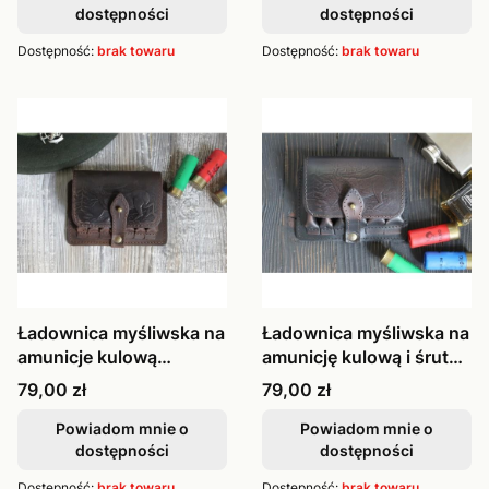
dostępności
dostępności
Dostępność:
brak towaru
Dostępność:
brak towaru
Ładownica myśliwska na
Ładownica myśliwska na
amunicje kulową
amunicję kulową i śrut
skórzana brąz
skór
Cena
Cena
79,00 zł
79,00 zł
Powiadom mnie o
Powiadom mnie o
dostępności
dostępności
Dostępność:
brak towaru
Dostępność:
brak towaru