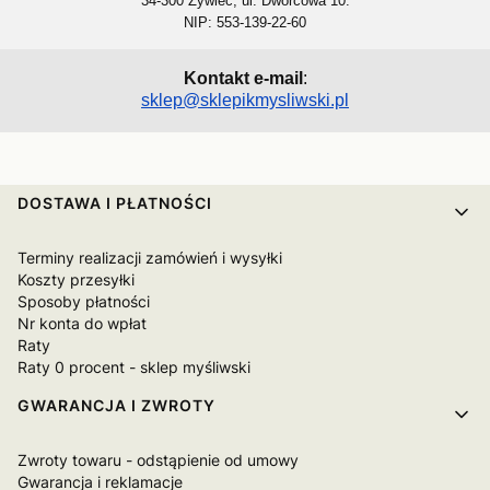
34-300 Żywiec, ul. Dworcowa 10.
NIP: 553-139-22-60
Kontakt e-mail
:
sklep@sklepikmysliwski.pl
Linki w stopce
DOSTAWA I PŁATNOŚCI
Terminy realizacji zamówień i wysyłki
Koszty przesyłki
Sposoby płatności
Nr konta do wpłat
Raty
Raty 0 procent - sklep myśliwski
GWARANCJA I ZWROTY
Zwroty towaru - odstąpienie od umowy
Gwarancja i reklamacje