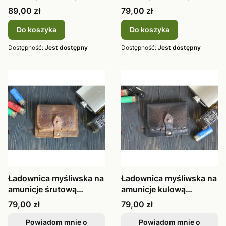
skórzana r
skórzana b
Cena
Cena
89,00 zł
79,00 zł
Do koszyka
Do koszyka
Dostępność:
Jest dostępny
Dostępność:
Jest dostępny
Ładownica myśliwska na
Ładownica myśliwska na
amunicje śrutową
amunicje kulową
skórzana b
skórzana retro
Cena
Cena
79,00 zł
79,00 zł
Powiadom mnie o
Powiadom mnie o