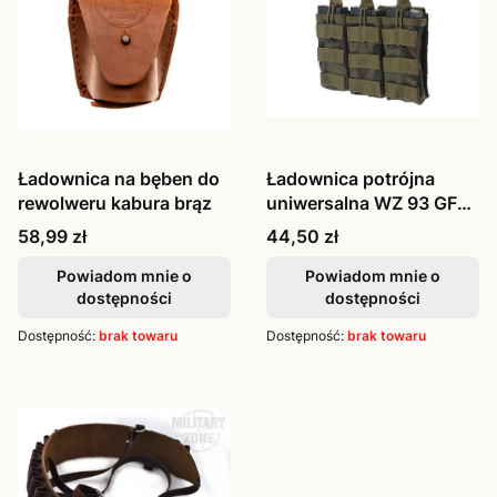
Ładownica na bęben do
Ładownica potrójna
rewolweru kabura brąz
uniwersalna WZ 93 GFT-
19-019529
Cena
Cena
58,99 zł
44,50 zł
Powiadom mnie o
Powiadom mnie o
dostępności
dostępności
Dostępność:
brak towaru
Dostępność:
brak towaru