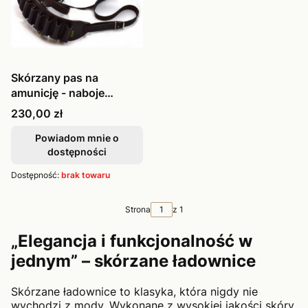
Skórzany pas na
amunicję - naboje
śrutowe PAS012-2 brąz
Cena
230,00 zł
Powiadom mnie o
dostępności
Dostępność:
brak towaru
Strona
z 1
„Elegancja i funkcjonalność w
jednym” – skórzane ładownice
Skórzane ładownice to klasyka, która nigdy nie
wychodzi z mody. Wykonane z wysokiej jakości skóry