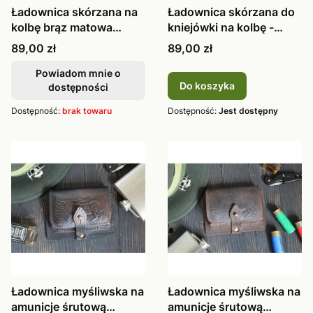
Ładownica skórzana na
Ładownica skórzana do
kolbę brąz matowa
kniejówki na kolbę -
praworęczna
kulowa
Cena
Cena
89,00 zł
89,00 zł
Powiadom mnie o
Do koszyka
dostępności
Dostępność:
brak towaru
Dostępność:
Jest dostępny
Ładownica myśliwska na
Ładownica myśliwska na
amunicje śrutową
amunicje śrutową