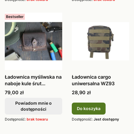
Bestseller
Ładownica myśliwska na
Ładownica cargo
naboje kule śrut
uniwersalna WZ93
skórzana b
Cena
Cena
79,00 zł
28,90 zł
Powiadom mnie o
Do koszyka
dostępności
Dostępność:
brak towaru
Dostępność:
Jest dostępny