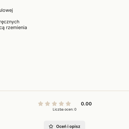
ulowej
ręcznych
ą rzemienia
0.00
Liczba ocen: 0
Oceń i opisz