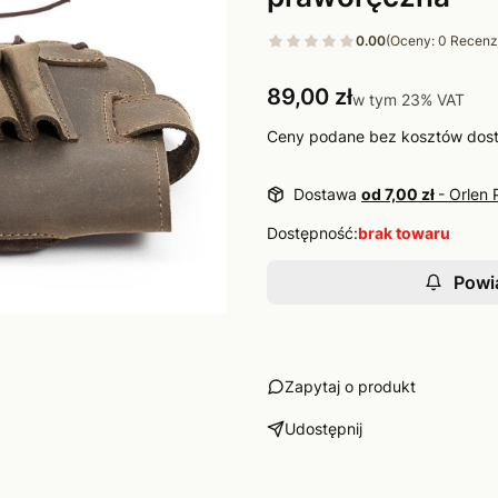
0.00
(Oceny: 0 Recenzj
Cena
89,00 zł
w tym 23% VAT
w tym
23%
VAT
Ceny podane bez kosztów dos
Dostawa
od 7,00 zł
- Orlen 
Dostępność:
brak towaru
Powi
Zapytaj o produkt
Udostępnij