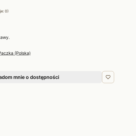
e: 0)
tawy.
Paczka (Polska)
adom mnie o dostępności