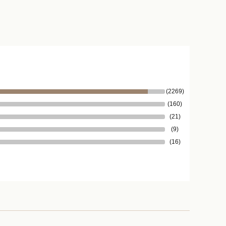
(2269)
(160)
(21)
(9)
(16)