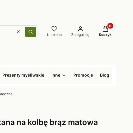
Produkty w kos
Wyczyść
Szukaj
Ulubione
Zaloguj się
Koszyk
Prezenty myśliwskie
Inne
Promocje
Blog
oręczna
ana na kolbę brąz matowa