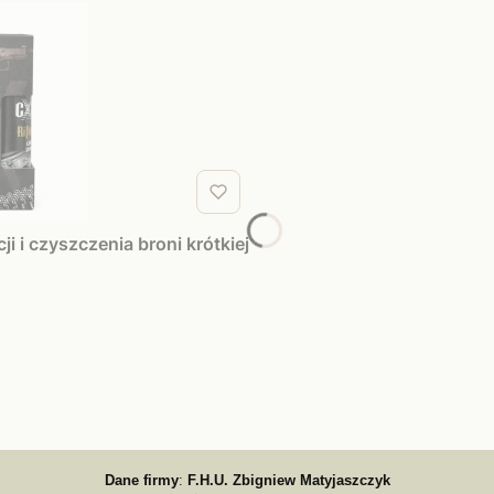
 i czyszczenia broni krótkiej
Dane firmy
:
F.H.U. Zbigniew Matyjaszczyk