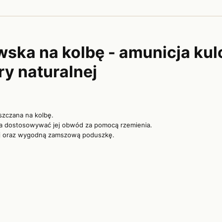
ska na kolbę - amunicja ku
y naturalnej
szczana na kolbę.
a dostosowywać jej obwód za pomocą rzemienia.
wej oraz wygodną zamszową poduszkę.