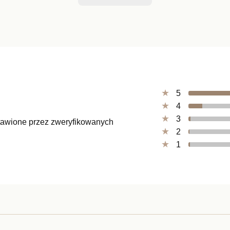
5
4
3
ystawione przez zweryfikowanych
2
1