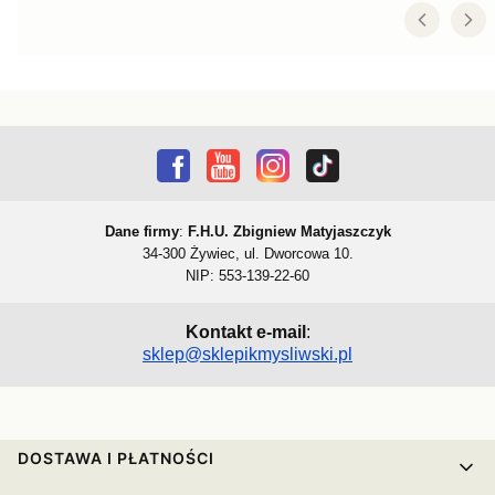
Dane firmy
:
F.H.U. Zbigniew Matyjaszczyk
34-300 Żywiec, ul. Dworcowa 10.
NIP: 553-139-22-60
Kontakt e-mail
:
sklep@sklepikmysliwski.pl
Linki w stopce
DOSTAWA I PŁATNOŚCI