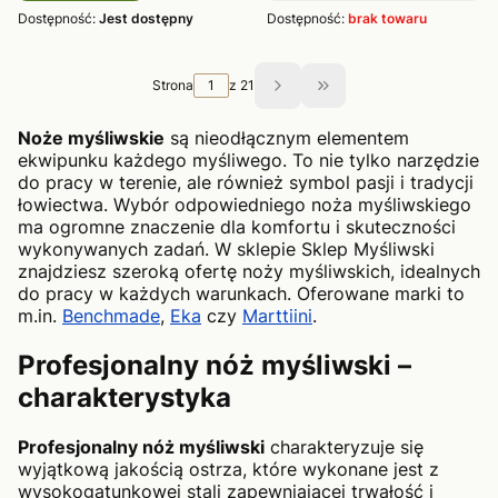
Dostępność:
Jest dostępny
Dostępność:
brak towaru
Strona
z 21
Przejdź do ostatniej s
Noże myśliwskie
są nieodłącznym elementem
ekwipunku każdego myśliwego. To nie tylko narzędzie
do pracy w terenie, ale również symbol pasji i tradycji
łowiectwa. Wybór odpowiedniego noża myśliwskiego
ma ogromne znaczenie dla komfortu i skuteczności
wykonywanych zadań. W sklepie Sklep Myśliwski
znajdziesz szeroką ofertę noży myśliwskich, idealnych
do pracy w każdych warunkach. Oferowane marki to
m.in.
Benchmade
,
Eka
czy
Marttiini
.
Profesjonalny nóż myśliwski –
charakterystyka
Profesjonalny nóż myśliwski
charakteryzuje się
wyjątkową jakością ostrza, które wykonane jest z
wysokogatunkowej stali zapewniającej trwałość i