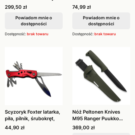
Taidea TG
etui, składa
Cena
Cena
299,50 zł
74,99 zł
Powiadom mnie o
Powiadom mnie o
dostępności
dostępności
Dostępność:
brak towaru
Dostępność:
brak towaru
Scyzoryk Foxter latarka,
Nóż Peltonen Knives
piła, pilnik, śrubokręt,
M95 Ranger Puukko
Sissipuukko
Cena
Cena
44,90 zł
369,00 zł