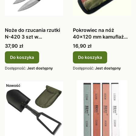
Noże do rzucania rzutki
Pokrowiec na nóż
N-420 3 szt w
40x120 mm kamuflaż
pokrowcu. BS
leśny
Cena
Cena
37,90 zł
16,90 zł
Do koszyka
Do koszyka
Dostępność:
Jest dostępny
Dostępność:
Jest dostępny
Nowość