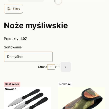
Filtry
Noże myśliwskie
Produkty:
497
Lista produktów
Sortowanie:
Domyślne
Strona
z 21
Następne produkty
Bestseller
Nowość
Nowość