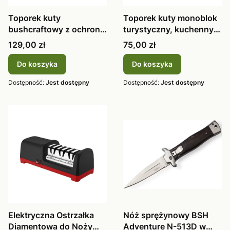
Toporek kuty
Toporek kuty monoblok
bushcraftowy z ochroną
turystyczny, kuchenny
ostrza Juco T6
Juco 4
Cena
Cena
129,00 zł
75,00 zł
Do koszyka
Do koszyka
Dostępność:
Jest dostępny
Dostępność:
Jest dostępny
Elektryczna Ostrzałka
Nóż sprężynowy BSH
Diamentowa do Noży
Adventure N-513D w