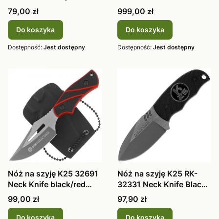
H00
MagnaCut No
Cena
Cena
79,00 zł
999,00 zł
Do koszyka
Do koszyka
Dostępność:
Jest dostępny
Dostępność:
Jest dostępny
Nóż na szyję K25 32691
Nóż na szyję K25 RK-
Neck Knife black/red
32331 Neck Knife Black
titani
G10, Ti
Cena
Cena
99,00 zł
97,90 zł
Do koszyka
Do koszyka