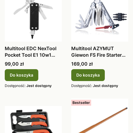
Multitool EDC NexTool
Multitool AZYMUT
Pocket Tool E1 10w1
Giewon FS Fire Starter
NE20287A
H2038A - s
Cena
Cena
99,00 zł
169,00 zł
Do koszyka
Do koszyka
Dostępność:
Jest dostępny
Dostępność:
Jest dostępny
Bestseller