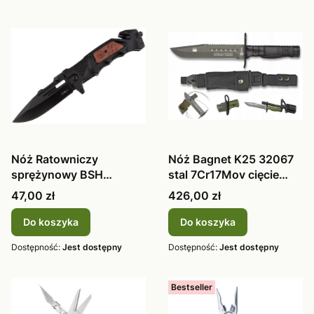
Nóż Ratowniczy
Nóż Bagnet K25 32067
sprężynowy BSH
stal 7Cr17Mov cięcie
Adventure stal nierd
drutu, t
Cena
Cena
47,00 zł
426,00 zł
Do koszyka
Do koszyka
Dostępność:
Jest dostępny
Dostępność:
Jest dostępny
Bestseller