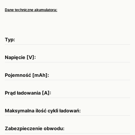
Dane techniczne akumulatora:
Typ:
1
Napięcie [V]:
3
Pojemność [mAh]:
2
Prąd ładowania [A]:
1
Maksymalna ilość cykli ładowań:
5
Zabezpieczenie obwodu:
T