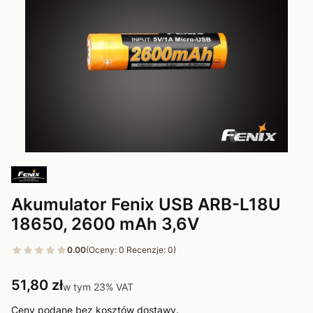
Akumulator Fenix USB ARB-L18U
18650, 2600 mAh 3,6V
0.00
(Oceny: 0 Recenzje: 0)
Cena
51,80 zł
w tym 23% VAT
w tym
23%
VAT
Ceny podane bez kosztów dostawy.