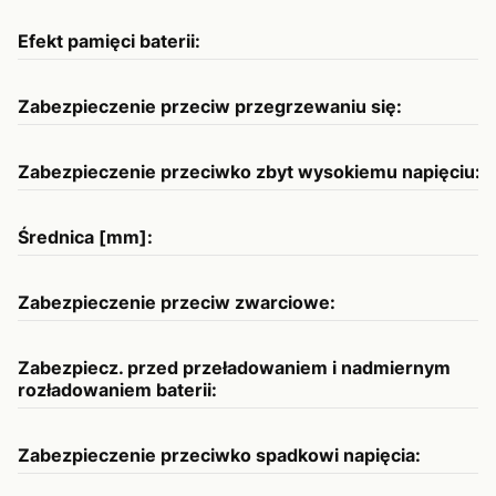
Efekt pamięci baterii:
N
Zabezpieczenie przeciw przegrzewaniu się:
T
Zabezpieczenie przeciwko zbyt wysokiemu napięciu:
T
Średnica [mm]:
1
Zabezpieczenie przeciw zwarciowe:
T
Zabezpiecz. przed przeładowaniem i nadmiernym
T
rozładowaniem baterii:
Zabezpieczenie przeciwko spadkowi napięcia:
T