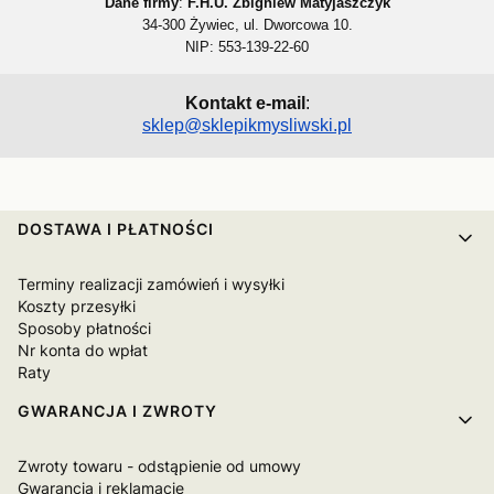
Dane firmy
:
F.H.U. Zbigniew Matyjaszczyk
34-300 Żywiec, ul. Dworcowa 10.
NIP: 553-139-22-60
Kontakt e-mail
:
sklep@sklepikmysliwski.pl
Linki w stopce
DOSTAWA I PŁATNOŚCI
Terminy realizacji zamówień i wysyłki
Koszty przesyłki
Sposoby płatności
Nr konta do wpłat
Raty
GWARANCJA I ZWROTY
Zwroty towaru - odstąpienie od umowy
Gwarancja i reklamacje