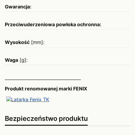
Gwarancja:
2
Przeciwuderzeniowa powłoka ochronna:
T
Wysokość
[mm]:
7
Waga
[g]:
5
____________________________________
Produkt renomowanej marki FENIX
Bezpieczeństwo produktu