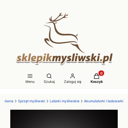
Produkty w koszy
Otwórz wyszukiwarkę
Menu
Szukaj
Zaloguj się
Koszyk
a główna
Sprzęt myśliwski
Latarki myśliwskie
Akumulatorki i ładowarki