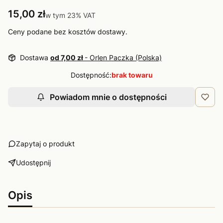
Cena
15,00 zł
w tym 23% VAT
w tym
23%
VAT
Ceny podane bez kosztów dostawy.
Dostawa
od 7,00 zł
- Orlen Paczka (Polska)
Dostępność:
brak towaru
Powiadom mnie o dostępności
Zapytaj o produkt
Udostępnij
Opis