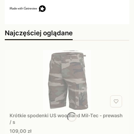
Najczęściej oglądane
Krótkie spodenki US woodland Mil-Tec - prewash
/ s
Cena
109,00 zł