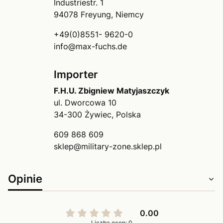
Industriestr. 1
94078 Freyung, Niemcy
+49(0)8551- 9620-0
info@max-fuchs.de
Importer
F.H.U. Zbigniew Matyjaszczyk
ul. Dworcowa 10
34-300 Żywiec, Polska
609 868 609
sklep@military-zone.sklep.pl
Opinie
0.00
Liczba ocen: 0