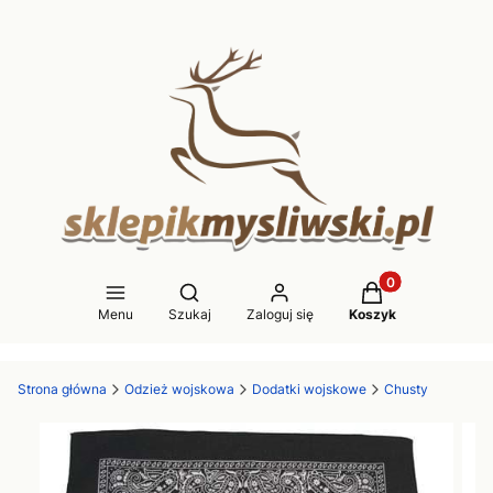
Produkty w koszy
Otwórz wyszukiwarkę
Menu
Szukaj
Zaloguj się
Koszyk
Strona główna
Odzież wojskowa
Dodatki wojskowe
Chusty