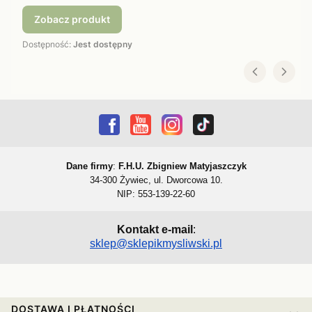
Zobacz produkt
Dostępność:
Jest dostępny
Dane firmy
:
F.H.U. Zbigniew Matyjaszczyk
34-300 Żywiec, ul. Dworcowa 10.
NIP: 553-139-22-60
Kontakt e-mail
:
sklep@sklepikmysliwski.pl
Linki w stopce
DOSTAWA I PŁATNOŚCI