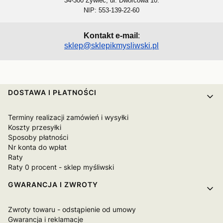
34-300 Żywiec, ul. Dworcowa 10.
NIP: 553-139-22-60
Kontakt e-mail
:
sklep@sklepikmysliwski.pl
Linki w stopce
DOSTAWA I PŁATNOŚCI
Terminy realizacji zamówień i wysyłki
Koszty przesyłki
Sposoby płatności
Nr konta do wpłat
Raty
Raty 0 procent - sklep myśliwski
GWARANCJA I ZWROTY
Zwroty towaru - odstąpienie od umowy
Gwarancja i reklamacje