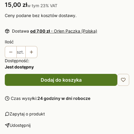
Cena
15,00 zł
w tym 23% VAT
w tym
23%
VAT
Ceny podane bez kosztów dostawy.
Dostawa
od 7,00 zł
- Orlen Paczka (Polska)
Ilość
szt.
Dostępność:
Jest dostępny
Dodaj do koszyka
Czas wysyłki:
24 godziny w dni robocze
Zapytaj o produkt
Udostępnij