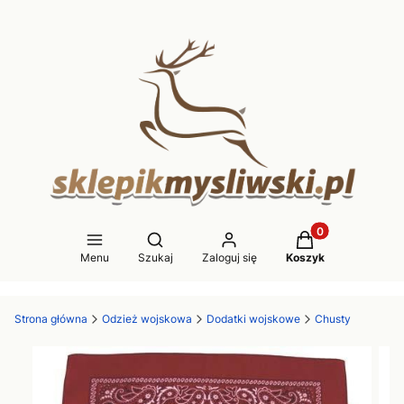
Produkty w koszy
Otwórz wyszukiwarkę
Menu
Szukaj
Zaloguj się
Koszyk
Strona główna
Odzież wojskowa
Dodatki wojskowe
Chusty