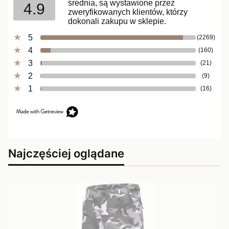
średnia, są wystawione przez
4.9
zweryfikowanych klientów, którzy
dokonali zakupu w sklepie.
5
(2269)
4
(160)
3
(21)
2
(9)
1
(16)
Najczęściej oglądane