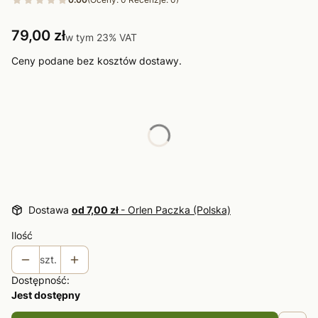
Cena
79,00 zł
w tym 23% VAT
w tym
23%
VAT
Ceny podane bez kosztów dostawy.
Wybierz wariant produktu:
Poszczególne warianty mogą różnić się ceną
*
Rozmiar
Wybierz
Dostawa
od 7,00 zł
- Orlen Paczka (Polska)
Ilość
szt.
Dostępność:
Jest dostępny