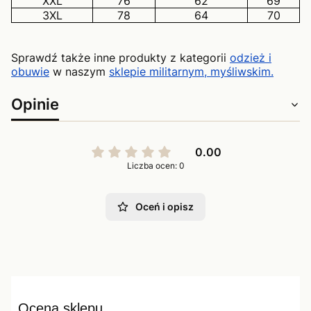
XXL
76
62
69
3XL
78
64
70
Sprawdź także inne produkty z kategorii
odzież i
obuwie
w naszym
sklepie militarnym, myśliwskim.
Opinie
0.00
Liczba ocen: 0
Oceń i opisz
Ocena sklepu