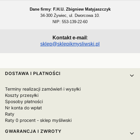
Dane firmy
:
F.H.U. Zbigniew Matyjaszczyk
34-300 Żywiec, ul. Dworcowa 10.
NIP: 553-139-22-60
Kontakt e-mail
:
sklep@sklepikmysliwski.pl
Linki w stopce
DOSTAWA I PŁATNOŚCI
Terminy realizacji zamówień i wysyłki
Koszty przesyłki
Sposoby płatności
Nr konta do wpłat
Raty
Raty 0 procent - sklep myśliwski
GWARANCJA I ZWROTY