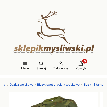
Produkty w koszy
Otwórz wyszukiwarkę
Menu
Szukaj
Zaloguj się
Koszyk
ówna
Odzież wojskowa
Bluzy, swetry, polary wojskowe
Bluzy militarne