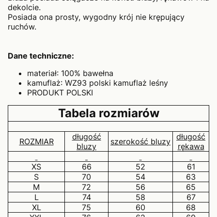
dekolcie.
Posiada ona prosty, wygodny krój nie krępujący
ruchów.
Dane techniczne:
materiał: 100% bawełna
kamuflaż: WZ93 polski kamuflaż leśny
PRODUKT POLSKI
Tabela rozmiarów
długość
długość
ROZMIAR
szerokość bluzy
bluzy
rękawa
XS
66
52
61
S
70
54
63
M
72
56
65
L
74
58
67
XL
75
60
68