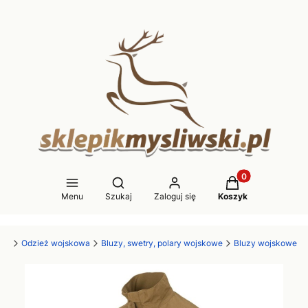
Produkty w koszy
Otwórz wyszukiwarkę
Menu
Szukaj
Zaloguj się
Koszyk
wna
Odzież wojskowa
Bluzy, swetry, polary wojskowe
Bluzy wojskowe