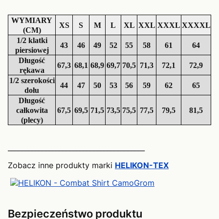
WYMIARY
XS
S
M
L
XL
XXL
XXXL
XXXXL
(CM)
1/2 klatki
43
46
49
52
55
58
61
64
piersiowej
Długość
67,3
68,1
68,9
69,7
70,5
71,3
72,1
72,9
rękawa
1/2 szerokości
44
47
50
53
56
59
62
65
dołu
Długość
całkowita
67,5
69,5
71,5
73,5
75,5
77,5
79,5
81,5
(plecy)
________________________________________
Zobacz inne produkty marki
HELIKON-TEX
Bezpieczeństwo produktu