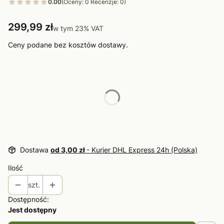
0.00
(Oceny: 0 Recenzje: 0)
Cena
299,99 zł
w tym 23% VAT
w tym
23%
VAT
Ceny podane bez kosztów dostawy.
Wybierz wariant produktu:
Poszczególne warianty mogą różnić się ceną
*
Rozmiar
Wybierz
Dostawa
od 3,00 zł
- Kurier DHL Express 24h (Polska)
Ilość
szt.
Dostępność:
Jest dostępny