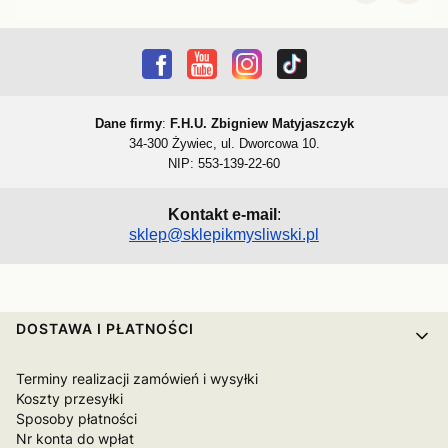
Dane firmy
:
F.H.U. Zbigniew Matyjaszczyk
34-300 Żywiec, ul. Dworcowa 10.
NIP: 553-139-22-60
Kontakt e-mail
:
sklep@sklepikmysliwski.pl
Linki w stopce
DOSTAWA I PŁATNOŚCI
Terminy realizacji zamówień i wysyłki
Koszty przesyłki
Sposoby płatności
Nr konta do wpłat