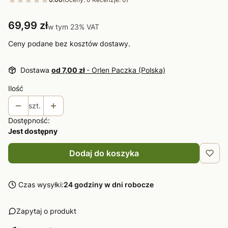
Cena
69,99 zł
w tym 23% VAT
w tym
23%
VAT
Ceny podane bez kosztów dostawy.
Dostawa
od 7,00 zł
- Orlen Paczka (Polska)
Ilość
szt.
Dostępność:
Jest dostępny
Dodaj do koszyka
Czas wysyłki:
24 godziny w dni robocze
Zapytaj o produkt