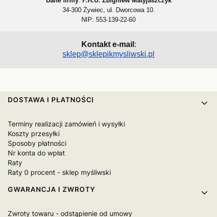
Dane firmy
:
F.H.U. Zbigniew Matyjaszczyk
34-300 Żywiec, ul. Dworcowa 10.
NIP: 553-139-22-60
Kontakt e-mail
:
sklep@sklepikmysliwski.pl
Linki w stopce
DOSTAWA I PŁATNOŚCI
Terminy realizacji zamówień i wysyłki
Koszty przesyłki
Sposoby płatności
Nr konta do wpłat
Raty
Raty 0 procent - sklep myśliwski
GWARANCJA I ZWROTY
Zwroty towaru - odstąpienie od umowy