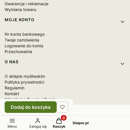
Gwarancja i reklamacje
Wymiana towaru
MOJE KONTO
Nr konta bankowego
Twoje zamówienia
Logowanie do konta
Przechowalnia
O NAS
O sklepie myśliwskim
Polityka prywatności
Regulamin
Kontakt
Wizytówka Google / Opinie
Dodaj do koszyka
Produkty w koszyku: 0. Zobacz sz
Sklep internetowy
Shoper.pl
Menu
Zaloguj się
Koszyk