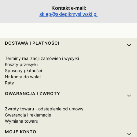
Kontakt e-mail
:
sklep@sklepikmysliwski.pl
Linki w stopce
DOSTAWA I PŁATNOŚCI
Terminy realizacji zamówień i wysyłki
Koszty przesyłki
Sposoby płatności
Nr konta do wpłat
Raty
GWARANCJA I ZWROTY
Zwroty towaru - odstąpienie od umowy
Gwarancja i reklamacje
Wymiana towaru
MOJE KONTO