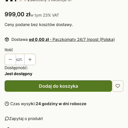
Cena
999,00 zł
w tym 23% VAT
w tym
23%
VAT
Ceny podane bez kosztów dostawy.
Dostawa
od 0,00 zł
- Paczkomaty 24/7 Inpost (Polska)
Ilość
szt.
Dostępność:
Jest dostępny
Dodaj do koszyka
Czas wysyłki:
24 godziny w dni robocze
Zapytaj o produkt