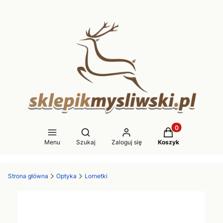
Produkty w koszy
Otwórz wyszukiwarkę
Menu
Szukaj
Zaloguj się
Koszyk
Strona główna
Optyka
Lornetki