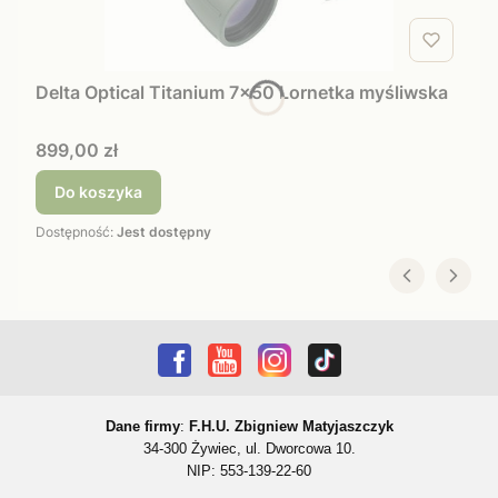
Delta Optical Titanium 7x50 Lornetka myśliwska
Cena
899,00 zł
Do koszyka
Dostępność:
Jest dostępny
Dane firmy
:
F.H.U. Zbigniew Matyjaszczyk
34-300 Żywiec, ul. Dworcowa 10.
NIP: 553-139-22-60