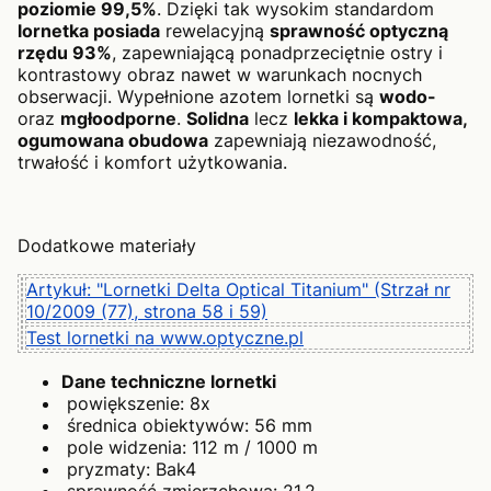
poziomie 99,5%
. Dzięki tak wysokim standardom
lornetka posiada
rewelacyjną
sprawność optyczną
rzędu 93%
, zapewniającą ponadprzeciętnie ostry i
kontrastowy obraz nawet w warunkach nocnych
obserwacji. Wypełnione azotem lornetki są
wodo-
oraz
mgłoodporne
.
Solidna
lecz
lekka i kompaktowa,
ogumowana obudowa
zapewniają niezawodność,
trwałość i komfort użytkowania.
Dodatkowe materiały
Artykuł: "Lornetki Delta Optical Titanium" (Strzał nr
10/2009 (77), strona 58 i 59)
Test lornetki na www.optyczne.pl
Dane techniczne
lornetki
powiększenie: 8x
średnica obiektywów: 56 mm
pole widzenia: 112 m / 1000 m
pryzmaty: Bak4
sprawność zmierzchowa: 21,2