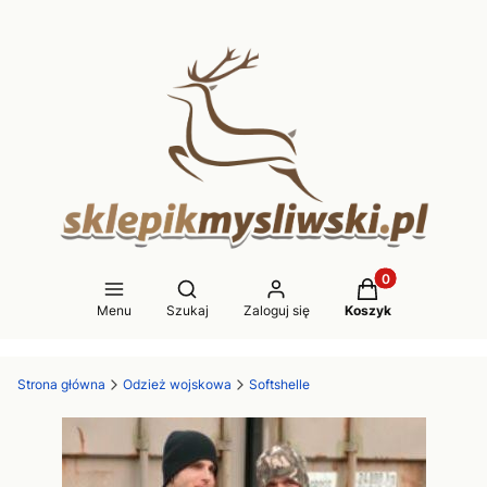
Produkty w koszy
Otwórz wyszukiwarkę
Menu
Szukaj
Zaloguj się
Koszyk
Strona główna
Odzież wojskowa
Softshelle