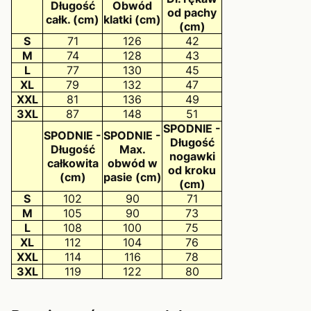
Długość
Obwód
od pachy
całk. (cm)
klatki (cm)
(cm)
S
71
126
42
M
74
128
43
L
77
130
45
XL
79
132
47
XXL
81
136
49
3XL
87
148
51
SPODNIE -
SPODNIE -
SPODNIE -
Długość
Długość
Max.
nogawki
całkowita
obwód w
od kroku
(cm)
pasie (cm)
(cm)
S
102
90
71
M
105
90
73
L
108
100
75
XL
112
104
76
XXL
114
116
78
3XL
119
122
80