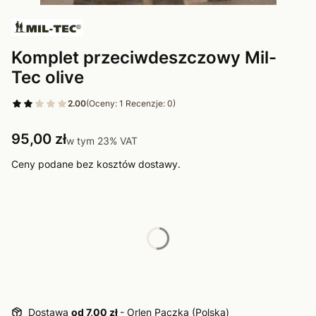
Komplet przeciwdeszczowy Mil-
Tec olive
2.00
(Oceny: 1 Recenzje: 0)
Cena
95,00 zł
w tym 23% VAT
w tym
23%
VAT
Ceny podane bez kosztów dostawy.
Wybierz wariant produktu:
Poszczególne warianty mogą różnić się ceną
*
Rozmiar
Wybierz
Dostawa
od 7,00 zł
- Orlen Paczka (Polska)