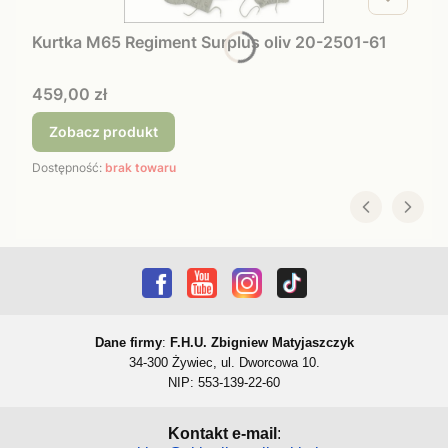
Kurtka M65 Regiment Surplus oliv 20-2501-61
Cena
459,00 zł
Zobacz produkt
Dostępność:
brak towaru
Dane firmy
:
F.H.U. Zbigniew Matyjaszczyk
34-300 Żywiec, ul. Dworcowa 10.
NIP: 553-139-22-60
Kontakt e-mail
: