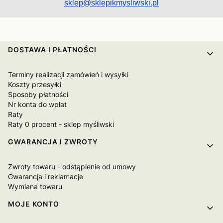
sklep@sklepikmysliwski.pl
Linki w stopce
DOSTAWA I PŁATNOŚCI
Terminy realizacji zamówień i wysyłki
Koszty przesyłki
Sposoby płatności
Nr konta do wpłat
Raty
Raty 0 procent - sklep myśliwski
GWARANCJA I ZWROTY
Zwroty towaru - odstąpienie od umowy
Gwarancja i reklamacje
Wymiana towaru
MOJE KONTO