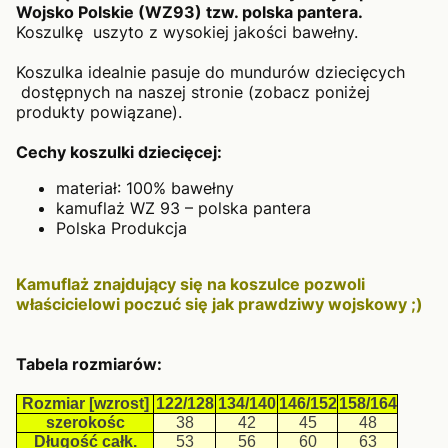
Wojsko Polskie (WZ93) tzw. polska pantera.
Koszulkę uszyto z wysokiej jakości bawełny.
Koszulka idealnie pasuje do mundurów dziecięcych
dostępnych na naszej stronie (zobacz poniżej
produkty powiązane).
Cechy koszulki dziecięcej:
materiał: 100% bawełny
kamuflaż WZ 93 – polska pantera
Polska Produkcja
Kamuflaż znajdujący się na koszulce pozwoli
właścicielowi poczuć się jak prawdziwy wojskowy ;)
Tabela rozmiarów:
Rozmiar [wzrost]
122/128
134/140
146/152
158/164
szerokośc
38
42
45
48
Długość całk.
53
56
60
63