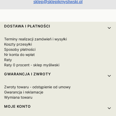
sklep@sklepikmysliwski.pl
Linki w stopce
DOSTAWA I PŁATNOŚCI
Terminy realizacji zamówień i wysyłki
Koszty przesyłki
Sposoby płatności
Nr konta do wpłat
Raty
Raty 0 procent - sklep myśliwski
GWARANCJA I ZWROTY
Zwroty towaru - odstąpienie od umowy
Gwarancja i reklamacje
Wymiana towaru
MOJE KONTO