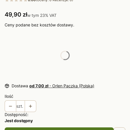
Cena
49,90 zł
w tym 23% VAT
w tym
23%
VAT
Ceny podane bez kosztów dostawy.
Wybierz wariant produktu:
Poszczególne warianty mogą różnić się ceną
*
Rozmiar
Wybierz
Dostawa
od 7,00 zł
- Orlen Paczka (Polska)
Ilość
szt.
Dostępność:
Jest dostępny