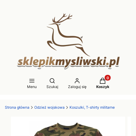
Produkty w koszy
Otwórz wyszukiwarkę
Menu
Szukaj
Zaloguj się
Koszyk
Strona główna
Odzież wojskowa
Koszulki, T-shirty militarne