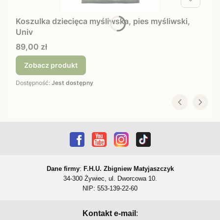
Koszulka dziecięca myśliwska, pies myśliwski,
Univ
Cena
89,00 zł
Zobacz produkt
Dostępność:
Jest dostępny
Dane firmy
:
F.H.U. Zbigniew Matyjaszczyk
34-300 Żywiec, ul. Dworcowa 10.
NIP: 553-139-22-60
Kontakt e-mail
: