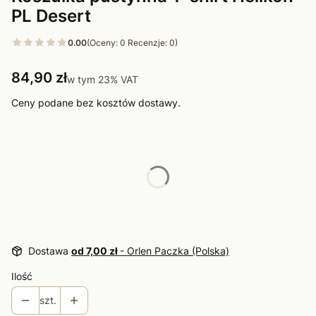
PL Desert
0.00
(Oceny: 0 Recenzje: 0)
Cena
84,90 zł
w tym 23% VAT
w tym
23%
VAT
Ceny podane bez kosztów dostawy.
Wybierz wariant produktu:
Poszczególne warianty mogą różnić się ceną
*
Rozmiar
Wybierz
Dostawa
od 7,00 zł
- Orlen Paczka (Polska)
Ilość
szt.