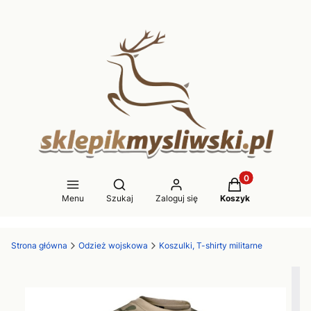
Produkty w koszy
Otwórz wyszukiwarkę
Menu
Szukaj
Zaloguj się
Koszyk
Strona główna
Odzież wojskowa
Koszulki, T-shirty militarne