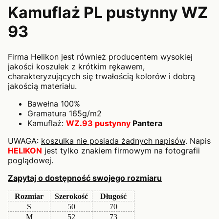
Kamuflaż PL pustynny WZ
93
Firma Helikon jest również producentem wysokiej
jakości koszulek z krótkim rękawem,
charakteryzujących się trwałością kolorów i dobrą
jakością materiału.
Bawełna 100%
Gramatura 165g/m2
Kamuflaż:
WZ.93 pustynny
Pantera
UWAGA:
koszulka nie posiada żadnych napisów
. Napis
HELIKON
jest tylko znakiem firmowym na fotografii
poglądowej.
Zapytaj o dostępność swojego rozmiaru
Rozmiar
Szerokość
Długość
S
50
70
M
52
73