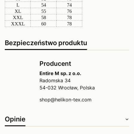
L
54
74
XL
55
76
XXL
58
78
XXXL
60
78
Bezpieczeństwo produktu
Producent
Entire M sp. z o.o.
Radomska 34
54-032 Wrocław, Polska
shop@helikon-tex.com
Opinie