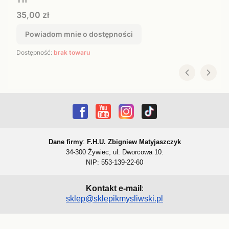
Cena
35,00 zł
Powiadom mnie o dostępności
Dostępność:
brak towaru
Dane firmy
:
F.H.U. Zbigniew Matyjaszczyk
34-300 Żywiec, ul. Dworcowa 10.
NIP: 553-139-22-60
Kontakt e-mail
:
sklep@sklepikmysliwski.pl