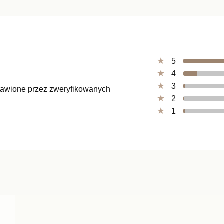
5
4
3
ystawione przez zweryfikowanych
2
1