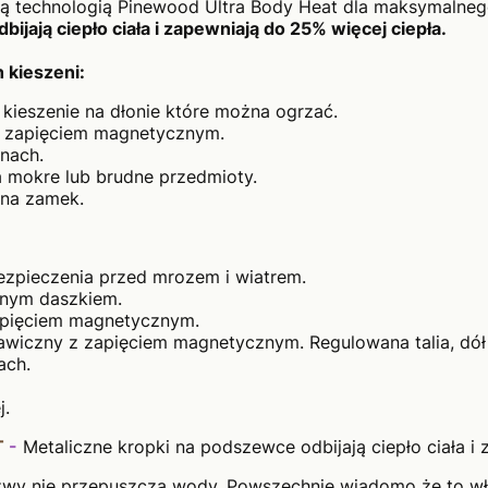
ą technologią Pinewood Ultra Body Heat dla maksymalneg
ijają ciepło ciała i zapewniają do 25% więcej ciepła.
 kieszeni:
kieszenie na dłonie które można ogrzać.
z zapięciem magnetycznym.
onach.
 mokre lub brudne przedmioty.
 na zamek.
bezpieczenia przed mrozem i wiatrem.
onym daszkiem.
zapięciem magnetycznym.
awiczny z zapięciem magnetycznym. Regulowana talia, dół 
tach.
j.
T
-
Metaliczne kropki na podszewce odbijają ciepło ciała i 
wy nie przepuszczą wody. Powszechnie wiadomo że to wła