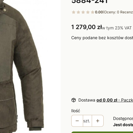
0.00
(Oceny: 0 Recenzj
Cena
1 279,00 zł
w tym 23% VAT
w tym
23%
VAT
Ceny podane bez kosztów dos
Wybierz wariant produktu:
Poszczególne warianty mogą ró
*
Rozmiar
Wybierz
Dostawa
od 0,00 zł
- Paczk
Ilość
Dostępno
szt.
Jest dos