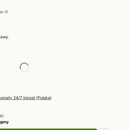
e: 0)
tawy.
żnić się ceną
omaty 24/7 Inpost (Polska)
ść:
tępny