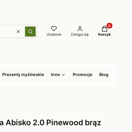
Produkty w kos
Wyczyść
Szukaj
Ulubione
Zaloguj się
Koszyk
Prezenty myśliwskie
Inne
Promocje
Blog
a Abisko 2.0 Pinewood brąz