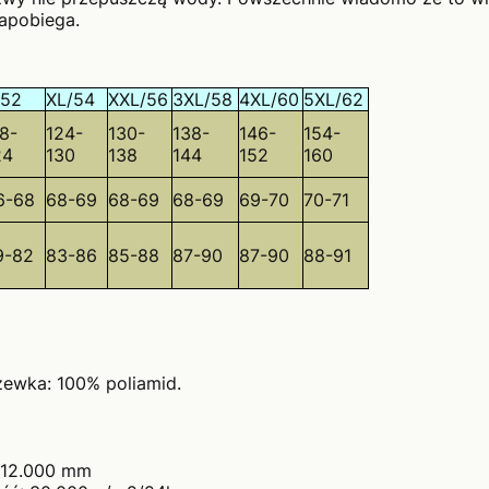
zapobiega.
/52
XL/54
XXL/56
3XL/58
4XL/60
5XL/62
18-
124-
130-
138-
146-
154-
24
130
138
144
152
160
6-68
68-69
68-69
68-69
69-70
70-71
9-82
83-86
85-88
87-90
87-90
88-91
szewka: 100% poliamid.
>12.000 mm