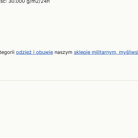
ść: 30.000 g/m2/24h
tegorii
odzież i obuwie
naszym
sklepie militarnym, myśliws