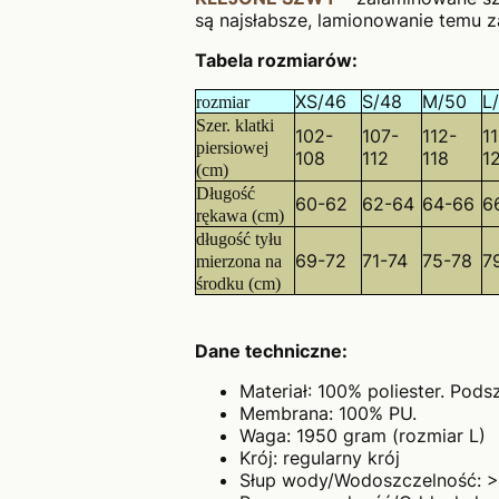
są najsłabsze, lamionowanie temu 
Tabela rozmiarów:
XS/46
S/48
M/50
L
rozmiar
Szer. klatki
102-
107-
112-
1
piersiowej
108
112
118
1
(cm)
Długość
60-62
62-64
64-66
6
rękawa (cm)
długość tyłu
69-72
71-74
75-78
7
mierzona na
środku (cm)
Dane techniczne:
Materiał: 100% poliester. Pod
Membrana: 100% PU.
Waga: 1950 gram (rozmiar L)
Krój: regularny krój
Słup wody/Wodoszczelność: 