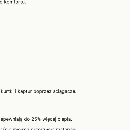
o komfortu.
kurtki i kaptur poprzez sciągacze.
zapewniają do 25% więcej ciepła.
śnie miejsca przeszycia materiału