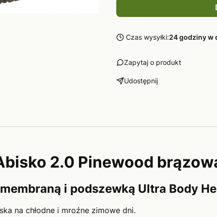
Czas wysyłki:
24 godziny w 
Zapytaj o produkt
Udostępnij
Abisko 2.0 Pinewood brązow
z membraną i podszewką Ultra Body He
wska na chłodne i mroźne zimowe dni.