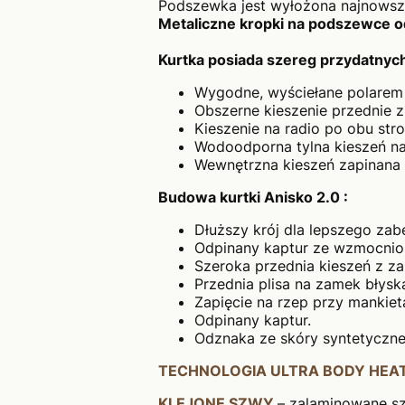
Podszewka jest wyłożona najnowsz
Metaliczne kropki na podszewce odb
Kurtka posiada szereg przydatnych
Wygodne, wyściełane polarem 
Obszerne kieszenie przednie 
Kieszenie na radio po obu str
Wodoodporna tylna kieszeń na
Wewnętrzna kieszeń zapinana
Budowa kurtki Anisko 2.0 :
Dłuższy krój dla lepszego za
Odpinany kaptur ze wzmocni
Szeroka przednia kieszeń z 
Przednia plisa na zamek błysk
Zapięcie na rzep przy mankie
Odpinany kaptur.
Odznaka ze skóry syntetyczne
TECHNOLOGIA ULTRA BODY HEA
KLEJONE SZWY
– zalaminowane sz