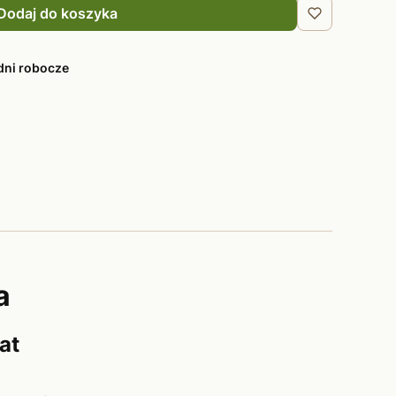
Dodaj do koszyka
dni robocze
a
at