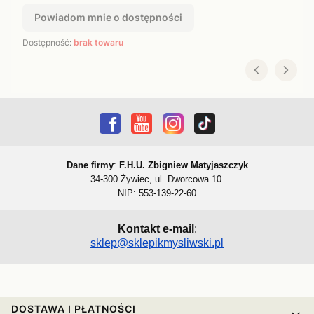
Powiadom mnie o dostępności
Dostępność:
brak towaru
Dane firmy
:
F.H.U. Zbigniew Matyjaszczyk
34-300 Żywiec, ul. Dworcowa 10.
NIP: 553-139-22-60
Kontakt e-mail
:
sklep@sklepikmysliwski.pl
Linki w stopce
DOSTAWA I PŁATNOŚCI