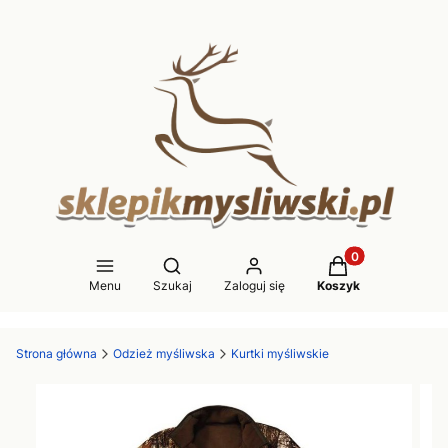
Produkty w koszy
Otwórz wyszukiwarkę
Menu
Szukaj
Zaloguj się
Koszyk
Strona główna
Odzież myśliwska
Kurtki myśliwskie