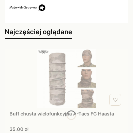
Najczęściej oglądane
Buff chusta wielofunkcyjna A-Tacs FG Haasta
Cena
35,00 zł