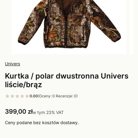
Univers
Kurtka / polar dwustronna Univers
liście/brąz
0.00
(Oceny: 0 Recenzje: 0)
Cena
399,00 zł
w tym 23% VAT
w tym
23%
VAT
Ceny podane bez kosztów dostawy.
Wybierz wariant produktu: