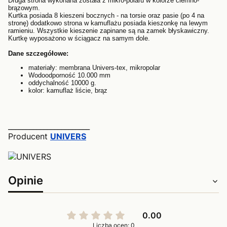
Druga strona wykonana została z mikro-polaru w kolorze ciemno-
brązowym.
Kurtka posiada 8 kieszeni bocznych - na torsie oraz pasie (po 4 na
stronę) dodatkowo strona w kamuflażu posiada kieszonkę na lewym
ramieniu. Wszystkie kieszenie zapinane są na zamek błyskawiczny.
Kurtkę wyposażono w ściągacz na samym dole.
Dane szczegółowe:
materiały: membrana Univers-tex, mikropolar
Wodoodporność 10.000 mm
oddychalność 10000 g.
kolor: kamuflaż liście, brąz
_______________________
Producent
UNIVERS
Opinie
0.00
Liczba ocen: 0