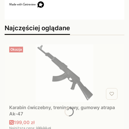
Najczęściej oglądane
Okazja
Karabin ćwiczebny, treningowy, gumowy atrapa
Ak-47
Cena promocyjna
199,00 zł
Najniższa cena:
199,00 zł