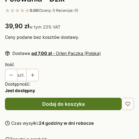
0.00
(Oceny: 0 Recenzje: 0)
Cena
39,90 zł
w tym 23% VAT
w tym
23%
VAT
Ceny podane bez kosztów dostawy.
Dostawa
od 7,00 zł
- Orlen Paczka (Polska)
Ilość
szt.
Dostępność:
Jest dostępny
Dodaj do koszyka
Czas wysyłki:
24 godziny w dni robocze