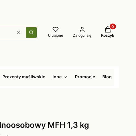
Produkty w kos
Wyczyść
Szukaj
Ulubione
Zaloguj się
Koszyk
Prezenty myśliwskie
Inne
Promocje
Blog
ednoosobowy MFH 1,3 kg