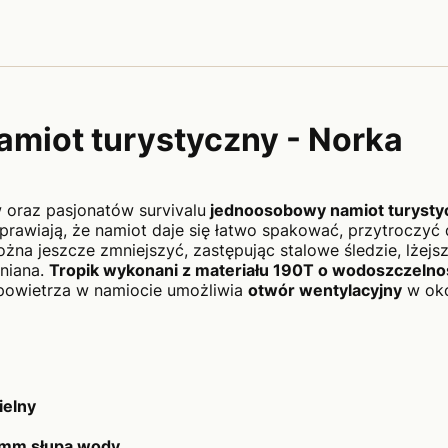
miot turystyczny - Norka
 oraz pasjonatów survivalu
jednoosobowy namiot turystyc
sprawiają, że namiot daje się łatwo spakować, przytroczyć
żna jeszcze zmniejszyć, zastępując stalowe śledzie, lżejs
niana.
Tropik wykonani z materiału 190T o wodoszczelno
powietrza w namiocie umożliwia
otwór wentylacyjny
w oko
ielny
mm słupa wody