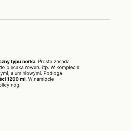
zny typu norka
. Prosta zasada
 do plecaka roweru itp. W komplecie
zymi, aluminiowymi. Podłoga
ści 1200 ml
. W namiocie
licy nóg.