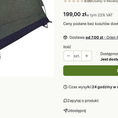
0.00
(Oceny: 0 Recenzj
Cena
199,00 zł
w tym 23% VAT
w tym
23%
VAT
Ceny podane bez kosztów dos
Dostawa
od 7,00 zł
- Orlen 
Ilość
Dostępno
szt.
Jest dos
Czas wysyłki:
24 godziny w 
Zapytaj o produkt
Udostępnij