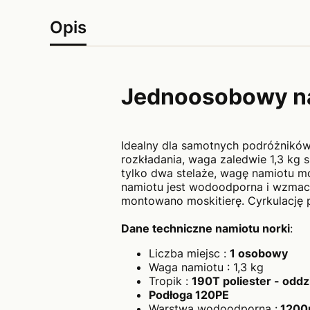
Opis
Jednoosobowy na
Idealny dla samotnych podróżników
rozkładania, waga zaledwie 1,3 kg 
tylko dwa stelaże, wagę namiotu mo
namiotu jest wodoodporna i wzmac
montowano moskitierę. Cyrkulację 
Dane techniczne namiotu norki
:
Liczba miejsc :
1 osobowy
Waga namiotu : 1,3 kg
Tropik :
190T poliester - oddz
Podłoga 120PE
Warstwa wodoodporna :
1200