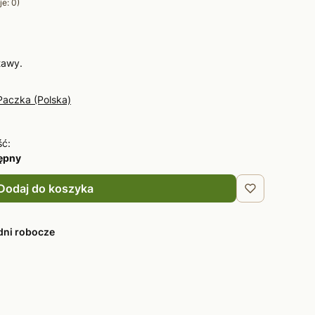
e: 0)
tawy.
Paczka (Polska)
ść:
tępny
Dodaj do koszyka
dni robocze