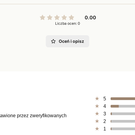
0.00
Liczba ocen: 0
Oceń i opisz
5
4
3
ystawione przez zweryfikowanych
2
1