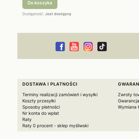
Do koszyka
Dostępność:
Jest dostępny
Linki w stopce
DOSTAWA I PŁATNOŚCI
GWARAN
Terminy realizacji zamówień i wysyłki
Zwroty to
Koszty przesyłki
Gwarancja
Sposoby płatności
Wymiana 
Nr konta do wpłat
Raty
Raty 0 procent - sklep myśliwski