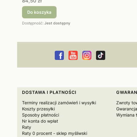
Cena
84,50 zł
Do koszyka
Dostępność:
Jest dostępny
Linki w stopce
DOSTAWA I PŁATNOŚCI
GWARAN
Terminy realizacji zamówień i wysyłki
Zwroty to
Koszty przesyłki
Gwarancja
Sposoby płatności
Wymiana 
Nr konta do wpłat
Raty
Raty 0 procent - sklep myśliwski