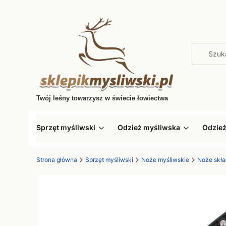
Twój leśny towarzysz w świecie łowiectwa
Sprzęt myśliwski
Odzież myśliwska
Odzie
Strona główna
Sprzęt myśliwski
Noże myśliwskie
Noże skł