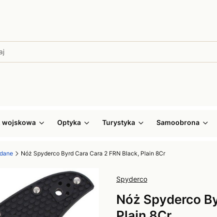
ż wojskowa
Optyka
Turystyka
Samoobrona
adane
Nóż Spyderco Byrd Cara Cara 2 FRN Black, Plain 8Cr
Spyderco
Nóż Spyderco By
Plain 8Cr