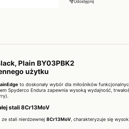
Udostępnij
Black, Plain BY03PBK2
ennego użytku
lainEdge
to doskonały wybór dla miłośników funkcjonalnyc
em Spyderco Endura zapewnia wysoką wydajność, trwałość
ry).
łej stali 8Cr13MoV
 ze stali nierdzewnej
8Cr13MoV
, charakteryzuje się wyso