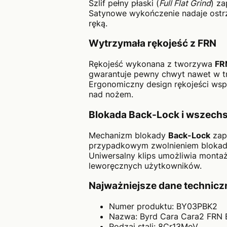
Szlif pełny płaski (
Full Flat Grind
) za
Satynowe wykończenie nadaje ostrzu
ręką.
Wytrzymała rękojeść z FRN
Rękojeść wykonana z tworzywa
FR
gwarantuje pewny chwyt nawet w t
Ergonomiczny design rękojeści wsp
nad nożem.
Blokada Back-Lock i wszechs
Mechanizm blokady
Back-Lock
zap
przypadkowym zwolnieniem blokad
Uniwersalny klips umożliwia montaż
leworęcznych użytkowników.
Najważniejsze dane technicz
Numer produktu: BY03PBK2
Nazwa: Byrd Cara Cara2 FRN B
Rodzaj stali: 8Cr13MoV