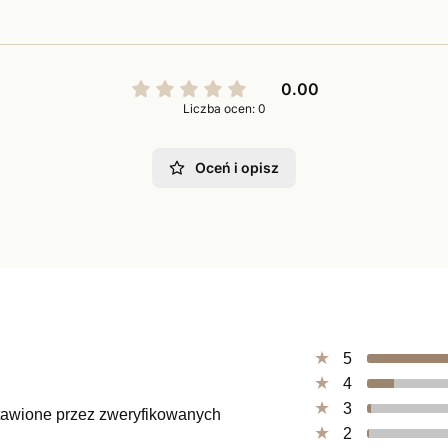
0.00
Liczba ocen: 0
Oceń i opisz
5
4
3
ystawione przez zweryfikowanych
2