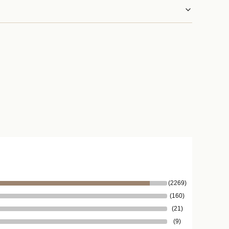
(2269)
(160)
(21)
(9)