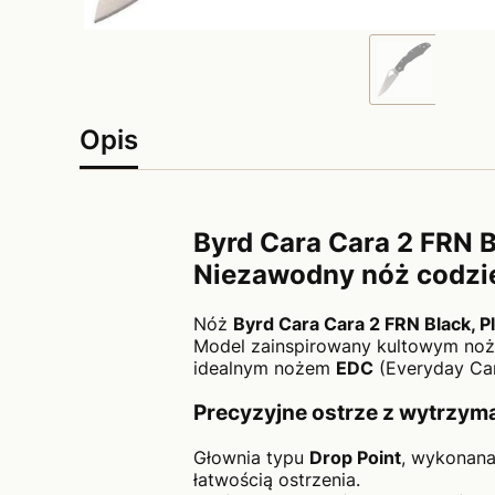
Opis
Byrd Cara Cara 2 FRN 
Niezawodny nóż codzi
Nóż
Byrd Cara Cara 2 FRN Black, P
Model zainspirowany kultowym noż
idealnym nożem
EDC
(Everyday Car
Precyzyjne ostrze z wytrzyma
Głownia typu
Drop Point
, wykonana
łatwością ostrzenia.