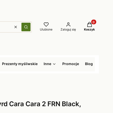
Produkty w kos
Wyczyść
Szukaj
Ulubione
Zaloguj się
Koszyk
Prezenty myśliwskie
Inne
Promocje
Blog
rd Cara Cara 2 FRN Black,