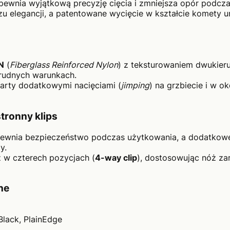
pewnia wyjątkową precyzję cięcia i zmniejsza opór podcza
 elegancji, a patentowane wycięcie w kształcie komety u
N
(
Fiberglass Reinforced Nylon
) z teksturowaniem dwukie
rudnych warunkach.
arty dodatkowymi nacięciami (
jimping
) na grzbiecie i w o
tronny klips
ewnia bezpieczeństwo podczas użytkowania, a dodatkowe 
y.
 w czterech pozycjach (
4-way clip
), dostosowując nóż za
ne
lack, PlainEdge