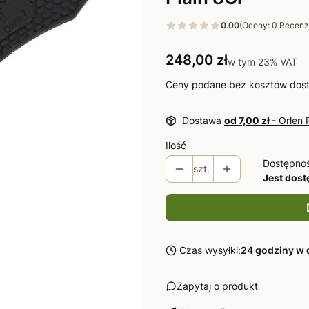
0.00
(Oceny: 0 Recenzj
Cena
248,00 zł
w tym 23% VAT
w tym
23%
VAT
Ceny podane bez kosztów dos
Dostawa
od 7,00 zł
- Orlen 
Ilość
Dostępno
szt.
Jest dos
Czas wysyłki:
24 godziny w 
Zapytaj o produkt