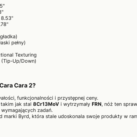
5"
8"
 8.53"
.78"
(gładka)
łaski pełny)
tional Texturing
s (Tip-Up/Down)
Cara Cara 2?
ałości, funkcjonalności i przystępnej ceny.
 takim jak stal
8Cr13MoV
i wytrzymały
FRN
, nóż ten spra
ej wymagających zadań.
 marki Byrd, która stale udoskonala swoje produkty w r