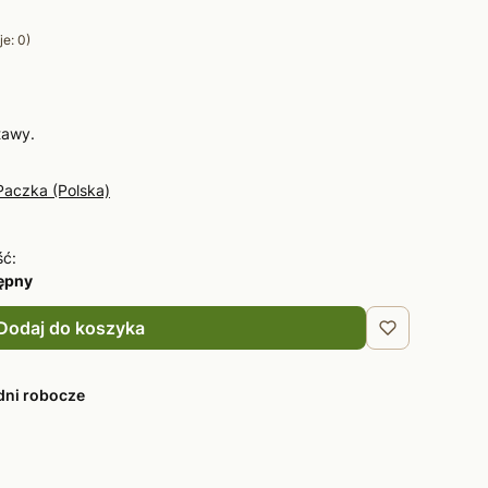
e: 0)
tawy.
Paczka (Polska)
ść:
tępny
Dodaj do koszyka
dni robocze