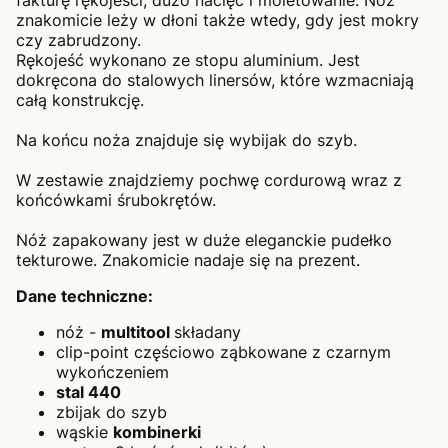
fakturę rękojeści, dużo nacięć i moletowanie. Nóż
znakomicie leży w dłoni także wtedy, gdy jest mokry
czy zabrudzony.
Rękojeść wykonano ze stopu aluminium. Jest
dokręcona do stalowych linersów, które wzmacniają
całą konstrukcję.
Na końcu noża znajduje się wybijak do szyb.
W zestawie znajdziemy pochwę cordurową wraz z
końcówkami śrubokrętów.
Nóż zapakowany jest w duże eleganckie pudełko
tekturowe. Znakomicie nadaje się na prezent.
Dane techniczne:
nóż -
multitool
składany
clip-point częściowo ząbkowane z czarnym
wykończeniem
stal 440
zbijak do szyb
wąskie
kombinerki