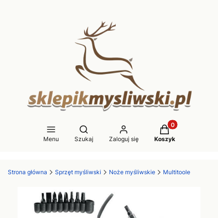
Produkty w koszy
Otwórz wyszukiwarkę
Menu
Szukaj
Zaloguj się
Koszyk
Strona główna
Sprzęt myśliwski
Noże myśliwskie
Multitoole