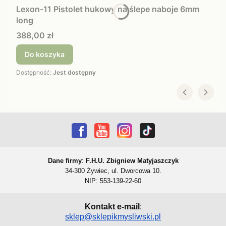
Lexon-11 Pistolet hukowy na ślepe naboje 6mm
long
Cena
388,00 zł
Do koszyka
Dostępność:
Jest dostępny
Dane firmy
:
F.H.U. Zbigniew Matyjaszczyk
34-300 Żywiec, ul. Dworcowa 10.
NIP: 553-139-22-60
Kontakt e-mail
:
sklep@sklepikmysliwski.pl