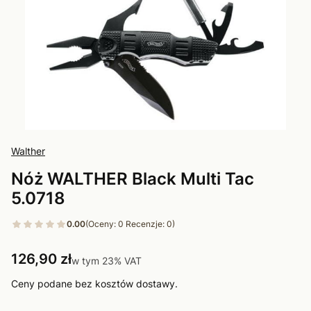
Walther
Nóż WALTHER Black Multi Tac
5.0718
0.00
(Oceny: 0 Recenzje: 0)
Cena
126,90 zł
w tym 23% VAT
w tym
23%
VAT
Ceny podane bez kosztów dostawy.