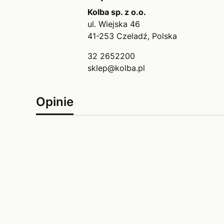
Kolba sp. z o.o.
ul. Wiejska 46
41-253 Czeladź, Polska
32 2652200
sklep@kolba.pl
Opinie