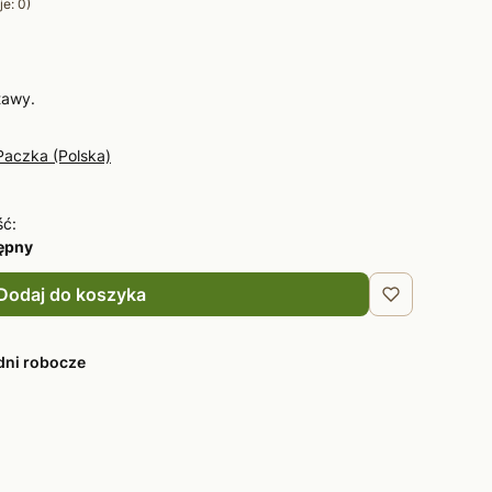
e: 0)
tawy.
Paczka (Polska)
ść:
tępny
Dodaj do koszyka
dni robocze