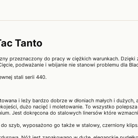
ac Tanto
zny przeznaczony do pracy w ciężkich warunkach. Dzięki 
ięcie, podważanie i wbijanie nie stanowi problemu dla Bla
nej stali serii 440.
towana i leży bardzo dobrze w dłoniach małych i dużych, 
ojeści, dużo nacięć i moletowanie. To wszystko polepsza ef
ium. Jest dokręcona do stalowych linersów które wzmacnia
 do szyb, wyposażono go także w stalowy, czerniony klips
rdurowa. Nóż jest zapakowano w duże. eleganckie pudełko