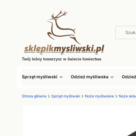
Twój leśny towarzysz w świecie łowiectwa
Sprzęt myśliwski
Odzież myśliwska
Odzie
Strona główna
Sprzęt myśliwski
Noże myśliwskie
Noże skł