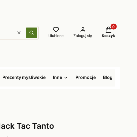
Produkty w kos
Wyczyść
Szukaj
Ulubione
Zaloguj się
Koszyk
Prezenty myśliwskie
Inne
Promocje
Blog
ack Tac Tanto