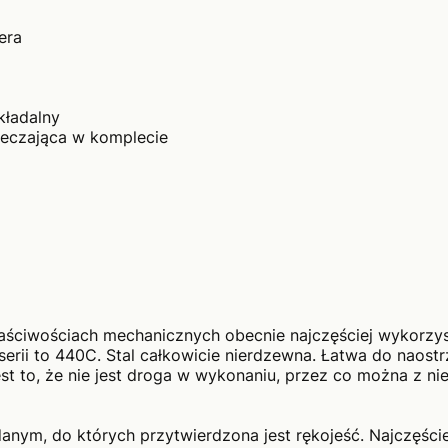
era
ekładalny
ieczająca w komplecie
właściwościach mechanicznych obecnie najczęściej wykorz
erii to 440C. Stal całkowicie nierdzewna. Łatwa do naostr
est to, że nie jest droga w wykonaniu, przez co można z n
danym, do których przytwierdzona jest rękojeść. Najczęście