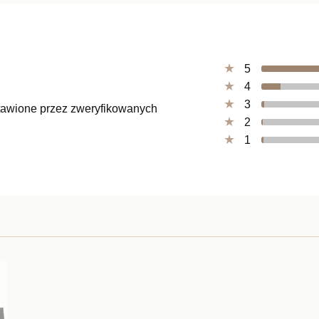
5
4
3
ystawione przez zweryfikowanych
2
1