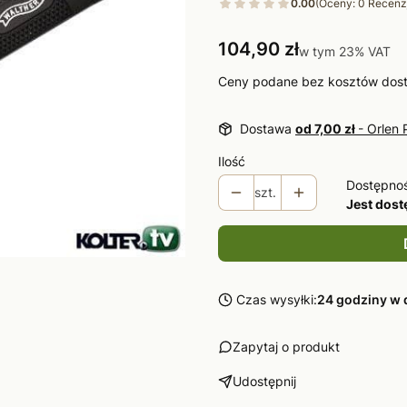
0.00
(Oceny: 0 Recenzj
Cena
104,90 zł
w tym 23% VAT
w tym
23%
VAT
Ceny podane bez kosztów dos
Dostawa
od 7,00 zł
- Orlen 
Ilość
Dostępno
szt.
Jest dos
Czas wysyłki:
24 godziny w 
Zapytaj o produkt
Udostępnij