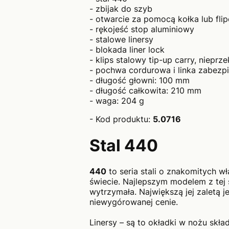
- zbijak do szyb
- otwarcie za pomocą kołka lub flip
- rękojeść stop aluminiowy
- stalowe linersy
- blokada liner lock
- klips stalowy tip-up carry, nieprz
- pochwa cordurowa i linka zabezp
- długość głowni: 100 mm
- długość całkowita: 210 mm
- waga: 204 g
- Kod produktu:
5.0716
Stal 440
440
to seria stali o znakomitych 
świecie. Najlepszym modelem z tej s
wytrzymała. Największą jej zaletą j
niewygórowanej cenie.
Linersy – są to okładki w nożu skła