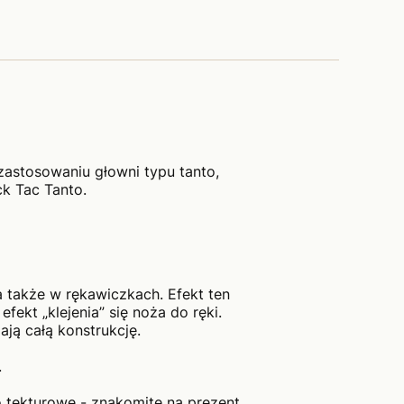
zastosowaniu głowni typu tanto,
ck Tac Tanto.
a także w rękawiczkach. Efekt ten
ekt „klejenia” się noża do ręki.
ją całą konstrukcję.
.
 tekturowe - znakomite na prezent.