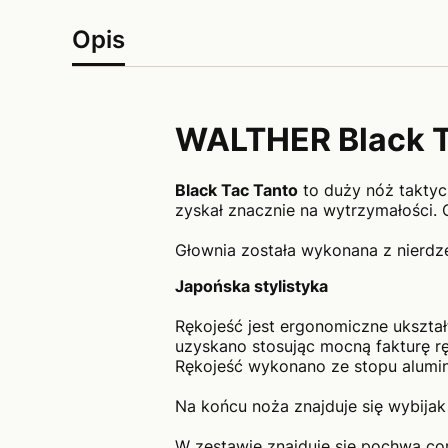
Opis
WALTHER Black T
Black Tac Tanto
to duży nóż taktyc
zyskał znacznie na wytrzymałości. C
Głownia została wykonana z nierdzew
Japońska stylistyka
Rękojeść jest ergonomiczne ukształ
uzyskano stosując mocną fakturę ręk
Rękojeść wykonano ze stopu alumin
Na końcu noża znajduje się wybijak
W zestawie znajduje się pochwa co