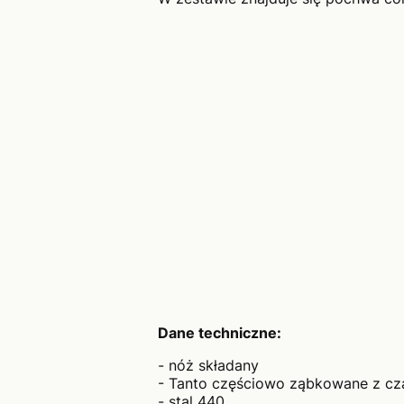
Dane techniczne:
- nóż składany
- Tanto częściowo ząbkowane z c
- stal 440