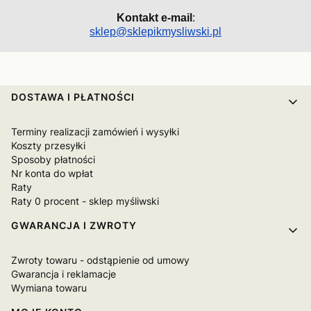
Kontakt e-mail
:
sklep@sklepikmysliwski.pl
Linki w stopce
DOSTAWA I PŁATNOŚCI
Terminy realizacji zamówień i wysyłki
Koszty przesyłki
Sposoby płatności
Nr konta do wpłat
Raty
Raty 0 procent - sklep myśliwski
GWARANCJA I ZWROTY
Zwroty towaru - odstąpienie od umowy
Gwarancja i reklamacje
Wymiana towaru