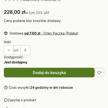
Cena
228,00 zł
w tym 23% VAT
w tym
23%
VAT
Ceny podane bez kosztów dostawy.
Dostawa
od 7,00 zł
- Orlen Paczka (Polska)
Ilość
szt.
Dostępność:
Jest dostępny
Dodaj do koszyka
Czas wysyłki:
24 godziny w dni robocze
Zapytaj o produkt