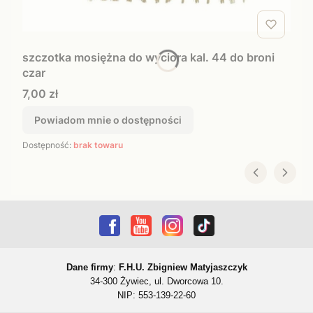
szczotka mosiężna do wyciora kal. 44 do broni
czar
Cena
7,00 zł
Powiadom mnie o dostępności
Dostępność:
brak towaru
Dane firmy
:
F.H.U. Zbigniew Matyjaszczyk
34-300 Żywiec, ul. Dworcowa 10.
NIP: 553-139-22-60