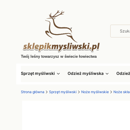
Twój leśny towarzysz w świecie łowiectwa
Sprzęt myśliwski
Odzież myśliwska
Odzie
Strona główna
Sprzęt myśliwski
Noże myśliwskie
Noże skł