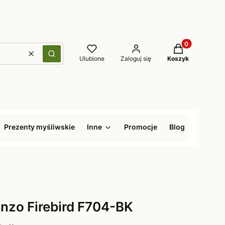
Produkty w kos
Wyczyść
Szukaj
Ulubione
Zaloguj się
Koszyk
Prezenty myśliwskie
Inne
Promocje
Blog
nzo Firebird F704-BK