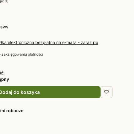
e: 0)
tawy.
yłka elektroniczna bezpłatna na e-maila - zaraz po
o zaksięgowaniu płatności
ść:
tępny
Dodaj do koszyka
dni robocze