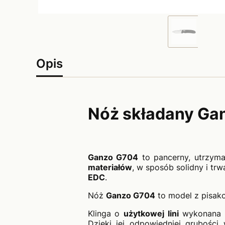
Opis
Nóż składany Ga
Ganzo G704
to pancerny, utrzyma
materiałów
, w sposób solidny i tr
EDC
.
Nóż
Ganzo G704
to model z pisako
Klinga o
użytkowej lini
wykonana z
Dzięki jej odpowiedniej grubośc