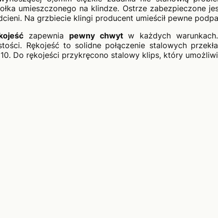
ołka umieszczonego na klindze. Ostrze zabezpieczone je
cieni.
Na grzbiecie klingi producent umieścił pewne podpa
kojeść
zapewnia
pewny chwyt
w każdych warunkach. 
tości. Rękojeść to solidne połączenie stalowych przekł
0. Do rękojeści przykręcono stalowy klips, który umożliw