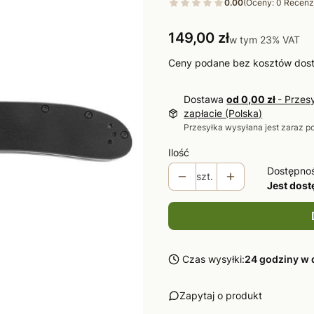
0.00
(Oceny: 0 Recenzj
Cena
149,00 zł
w tym 23% VAT
w tym
23%
VAT
Ceny podane bez kosztów dos
Dostawa
od 0,00 zł
- Przes
zapłacie (Polska)
Przesyłka wysyłana jest zaraz p
Ilość
Dostępno
szt.
Jest dos
Czas wysyłki:
24 godziny w 
Zapytaj o produkt