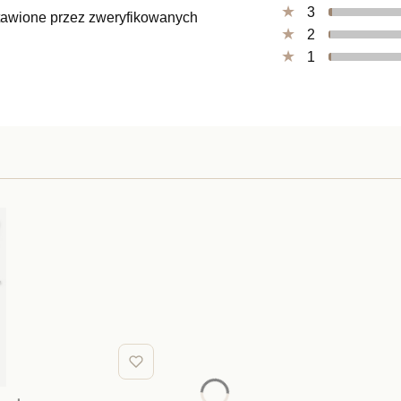
3
ystawione przez zweryfikowanych
2
1