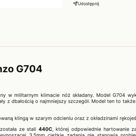
Udostępnij
nzo G704
ny w militarnym klimacie nóż składany. Model G704 wy
wały z dbałością o najmniejszy szczegół. Model ten to tak
waną klingą w szarym odcieniu oraz z okładzinami rękojeś
ostała ze stali
440C
, której odpowiednie hartowanie 
i wynoszącej 3,5mm ciężkie zadania nie stanowią probl