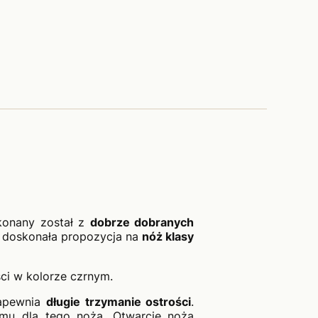
konany został z
dobrze dobranych
że doskonała propozycja na
nóż klasy
ci w kolorze czrnym.
zapewnia
długie trzymanie ostrości
.
emu dla tego noża. Otwarcie noża