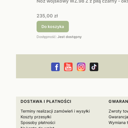
Nóż wojskowy WZ.98 Z z piłą czarny - o
Cena
235,00 zł
Do koszyka
Dostępność:
Jest dostępny
Linki w stopce
DOSTAWA I PŁATNOŚCI
GWARAN
Terminy realizacji zamówień i wysyłki
Zwroty to
Koszty przesyłki
Gwarancja
Sposoby płatności
Wymiana 