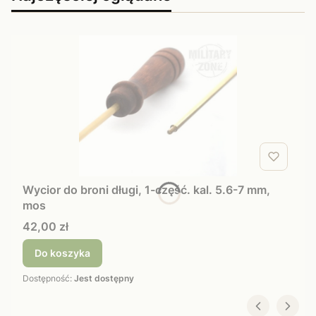
Wycior do broni długi, 1-część. kal. 5.6-7 mm,
mos
Cena
42,00 zł
Do koszyka
Dostępność:
Jest dostępny