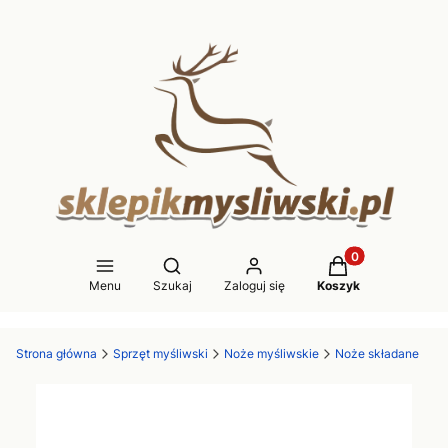
Produkty w koszy
Otwórz wyszukiwarkę
Menu
Szukaj
Zaloguj się
Koszyk
Strona główna
Sprzęt myśliwski
Noże myśliwskie
Noże składane