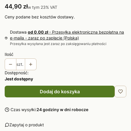
Cena
44,90 zł
w tym 23% VAT
w tym
23%
VAT
Ceny podane bez kosztów dostawy.
Dostawa
od 0,00 zł
- Przesyłka elektroniczna bezpłatna na
e-maila - zaraz po zapłacie (Polska)
Przesyłka wysyłana jest zaraz po zaksięgowaniu płatności
Ilość
szt.
Dostępność:
Jest dostępny
Dodaj do koszyka
Czas wysyłki:
24 godziny w dni robocze
Zapytaj o produkt