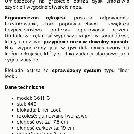
Umieszczony na grzbiecie ostrza dysk umożliwia
szybkie i wygodne otwarcie noża.
Ergonomiczna rękojeść
posiada odpowiednie
teksturowanie, które poprawia chwyt i zwiększa
bezpieczeństwo podczas operowania nożem.
Dodatkowo rękojeść wyposażona jest w karabińczyk,
który umożliwia
przypięcie noża w dowolny sposób
.
Nóż wyposażony jest w gwizdek umieszczony na
końcu rękojeści, który spełnia zadania alarmowe jak i
sygnalizacyjne.
Blokada ostrza to
sprawdzony system
typu "liner
lock".
Dane techniczne:
model: G611-G
stal: 440
blokada: Liner Lock
rękojeść: gumowane tworzywo
długość ostrza: 7,5 cm
długość całkowita: 19 cm
grubość ostrza: 3 mm