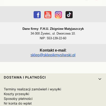
Dane firmy
:
F.H.U. Zbigniew Matyjaszczyk
34-300 Żywiec, ul. Dworcowa 10.
NIP: 553-139-22-60
Kontakt e-mail
:
sklep@sklepikmysliwski.pl
Linki w stopce
DOSTAWA I PŁATNOŚCI
Terminy realizacji zamówień i wysyłki
Koszty przesyłki
Sposoby płatności
Nr konta do wpłat