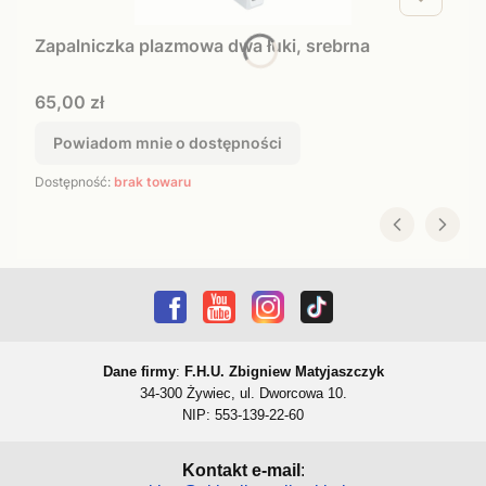
Zapalniczka plazmowa dwa łuki, srebrna
Cena
65,00 zł
Powiadom mnie o dostępności
Dostępność:
brak towaru
Dane firmy
:
F.H.U. Zbigniew Matyjaszczyk
34-300 Żywiec, ul. Dworcowa 10.
NIP: 553-139-22-60
Kontakt e-mail
: