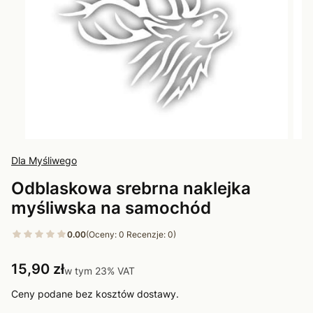
Dla Myśliwego
Odblaskowa srebrna naklejka
myśliwska na samochód
0.00
(Oceny: 0 Recenzje: 0)
Cena
15,90 zł
w tym 23% VAT
w tym
23%
VAT
Ceny podane bez kosztów dostawy.