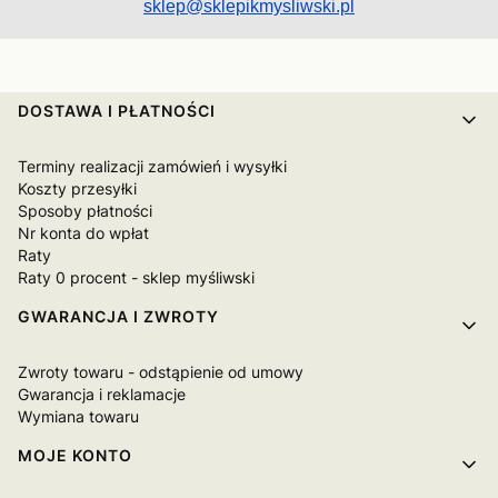
sklep@sklepikmysliwski.pl
Linki w stopce
DOSTAWA I PŁATNOŚCI
Terminy realizacji zamówień i wysyłki
Koszty przesyłki
Sposoby płatności
Nr konta do wpłat
Raty
Raty 0 procent - sklep myśliwski
GWARANCJA I ZWROTY
Zwroty towaru - odstąpienie od umowy
Gwarancja i reklamacje
Wymiana towaru
MOJE KONTO