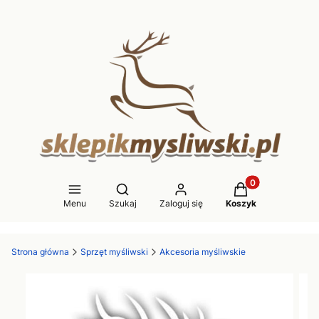
Produkty w koszy
Otwórz wyszukiwarkę
Menu
Szukaj
Zaloguj się
Koszyk
Strona główna
Sprzęt myśliwski
Akcesoria myśliwskie