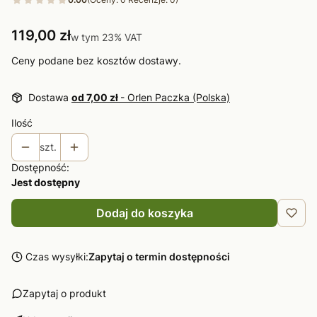
Cena
119,00 zł
w tym 23% VAT
w tym
23%
VAT
Ceny podane bez kosztów dostawy.
Dostawa
od 7,00 zł
- Orlen Paczka (Polska)
Ilość
szt.
Dostępność:
Jest dostępny
Dodaj do koszyka
Czas wysyłki:
Zapytaj o termin dostępności
Zapytaj o produkt