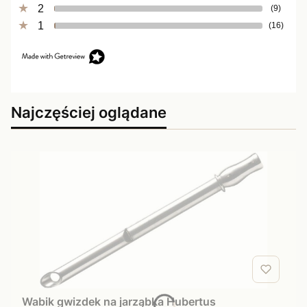
2
(9)
1
(16)
Najczęściej oglądane
Wabik gwizdek na jarząbka Hubertus