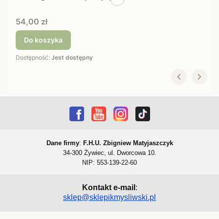
Cena
54,00 zł
Do koszyka
Dostępność:
Jest dostępny
Dane firmy
:
F.H.U. Zbigniew Matyjaszczyk
34-300 Żywiec, ul. Dworcowa 10.
NIP: 553-139-22-60
Kontakt e-mail
:
sklep@sklepikmysliwski.pl