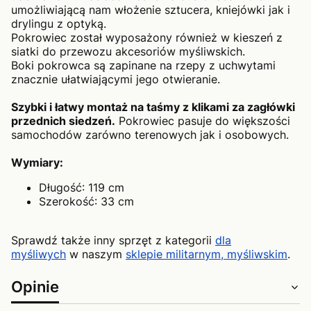
umożliwiającą nam włożenie sztucera, kniejówki jak i
drylingu z optyką.
Pokrowiec został wyposażony również w kieszeń z
siatki do przewozu akcesoriów myśliwskich.
Boki pokrowca są zapinane na rzepy z uchwytami
znacznie ułatwiającymi jego otwieranie.
Szybki i łatwy montaż na taśmy z klikami za zagłówki
przednich siedzeń.
Pokrowiec pasuje do większości
samochodów zarówno terenowych jak i osobowych.
Wymiary:
Długość: 119 cm
Szerokość: 33 cm
Sprawdź także inny sprzęt z kategorii
dla
myśliwych
w naszym
sklepie militarnym, myśliwskim
.
Opinie