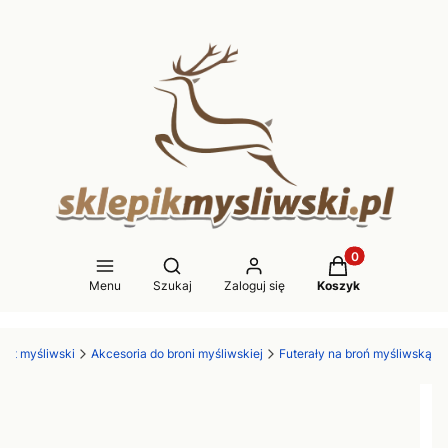
Produkty w koszy
Otwórz wyszukiwarkę
Menu
Szukaj
Zaloguj się
Koszyk
zęt myśliwski
Akcesoria do broni myśliwskiej
Futerały na broń myśliwską