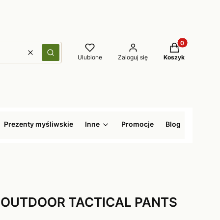
Produkty w kos
Wyczyść
Szukaj
Ulubione
Zaloguj się
Koszyk
Prezenty myśliwskie
Inne
Promocje
Blog
on OUTDOOR TACTICAL PANTS