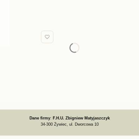
Dane firmy
:
F.H.U. Zbigniew Matyjaszczyk
34-300 Żywiec, ul. Dworcowa 10