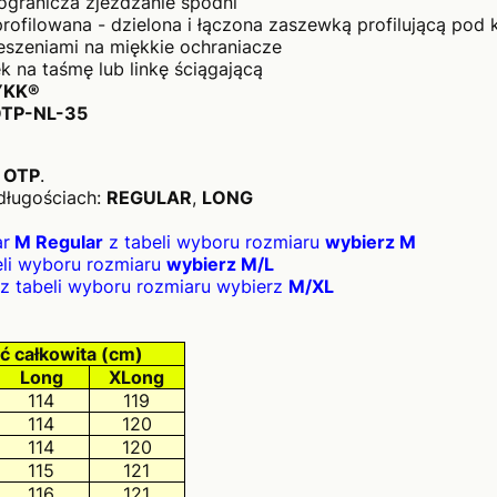
ogranicza zjeżdżanie spodni
profilowana - dzielona i łączona zaszewką profilującą pod
eszeniami na miękkie ochraniacze
 na taśmę lub linkę ściągającą
YKK®
OTP-NL-35
N OTP
.
długościach:
REGULAR
,
LONG
ar
M Regular
z tabeli wyboru rozmiaru
wybierz M
li wyboru rozmiaru
wybierz M/L
z tabeli wyboru rozmiaru wybierz
M/XL
ć całkowita (cm)
Long
XLong
114
119
114
120
114
120
115
121
116
121