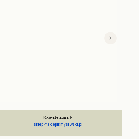
Kontakt e-mail
:
sklep@sklepikmysliwski.pl