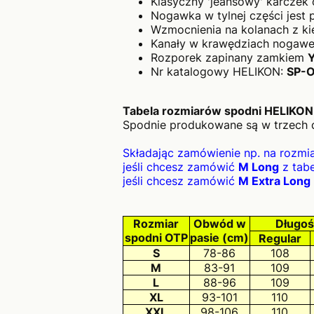
Klasyczny 'jeansowy' karczek 
Nogawka w tylnej części jest 
Wzmocnienia na kolanach z ki
Kanały w krawędziach nogawek
Rozporek zapinany zamkiem
Nr katalogowy HELIKON:
SP-
Tabela rozmiarów spodni HELIKO
Spodnie produkowane są w trzech 
Składając zamówienie np. na rozmi
jeśli chcesz zamówić
M Long
z tabe
jeśli chcesz zamówić
M Extra Long
Rozmiar
Obwód w
Długoś
spodni OTP
pasie (cm)
Regular
S
78-86
108
M
83-91
109
L
88-96
109
XL
93-101
110
XXL
98-106
110