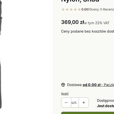
0.00
(Oceny: 0 Recenzj
Cena
369,00 zł
w tym 23% VAT
w tym
23%
VAT
Ceny podane bez kosztów dos
Wybierz wariant produktu:
Poszczególne warianty mogą ró
*
Rozmiar
Wybierz
Dostawa
od 0,00 zł
- Paczk
Ilość
Dostępno
szt.
Jest dos