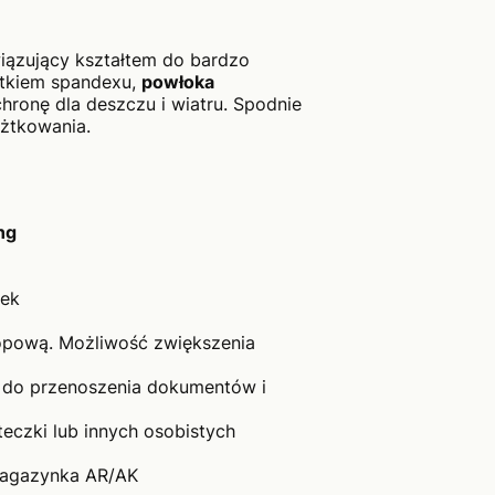
iązujący kształtem do bardzo
tkiem spandexu,
powłoka
hronę dla deszczu i wiatru. Spodnie
użtkowania.
ng
rek
kopową. Możliwość zwiększenia
 do przenoszenia dokumentów i
eczki lub innych osobistych
 magazynka AR/AK