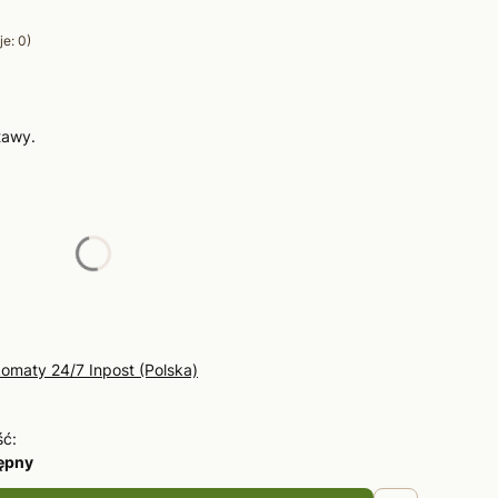
e: 0)
tawy.
żnić się ceną
omaty 24/7 Inpost (Polska)
ść:
tępny