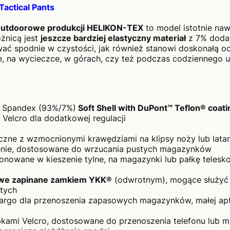
actical Pants
outdoorowe produkcji HELIKON-TEX
to model istotnie naw
żnicą jest
jeszcze bardziej elastyczny materiał
z 7% doda
wać spodnie w czystości, jak również stanowi doskonałą oc
e, na wycieczce, w górach, czy też podczas codziennego 
 / Spandex (93%/7%)
Soft Shell with DuPont™ Teflon® coati
 Velcro dla dodatkowej regulacji
czne z wzmocnionymi krawędziami na klipsy noży lub lata
zenie, dostosowane do wrzucania pustych magazynków
nowane w kieszenie tylne, na magazynki lub pałkę teles
owe zapinane zamkiem YKK®
(odwrotnym), mogące służyć
tych
cargo dla przenoszenia zapasowych magazynków, małej apt
apkami Velcro, dostosowane do przenoszenia telefonu lub