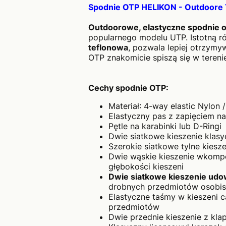
Spodnie OTP HELIKON - Outdoore T
Outdoorowe, elastyczne spodnie 
popularnego modelu UTP. Istotną ró
teflonowa
, pozwala lepiej otrzymy
OTP znakomicie spiszą się w tereni
Cechy spodnie OTP:
Materiał: 4-way elastic Nylon
Elastyczny pas z zapięciem na
Pętle na karabinki lub D-Ringi
Dwie siatkowe kieszenie klasy
Szerokie siatkowe tylne kies
Dwie wąskie kieszenie wkompo
głębokości kieszeni
Dwie siatkowe kieszenie ud
drobnych przedmiotów osobis
Elastyczne taśmy w kieszeni 
przedmiotów
Dwie przednie kieszenie z kl