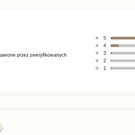
5
4
3
ystawione przez zweryfikowanych
2
1