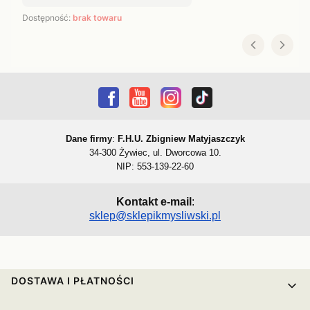
Dostępność:
brak towaru
Dane firmy
:
F.H.U. Zbigniew Matyjaszczyk
34-300 Żywiec, ul. Dworcowa 10.
NIP: 553-139-22-60
Kontakt e-mail
:
sklep@sklepikmysliwski.pl
Linki w stopce
DOSTAWA I PŁATNOŚCI