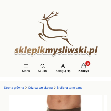
Produkty w koszy
Otwórz wyszukiwarkę
Menu
Szukaj
Zaloguj się
Koszyk
Strona główna
Odzież wojskowa
Bielizna termiczna