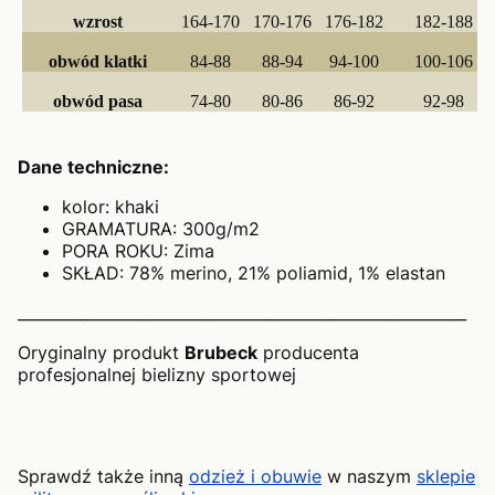
wzrost
164-170
170-176
176-182
182-188
obwód klatki
84-88
88-94
94-100
100-106
obwód pasa
74-80
80-86
86-92
92-98
Dane techniczne:
kolor: khaki
GRAMATURA: 300g/m2
PORA ROKU: Zima
SKŁAD: 78% merino, 21% poliamid, 1% elastan
__________________________________________________________
Oryginalny produkt
Brubeck
producenta
profesjonalnej bielizny sportowej
Sprawdź także inną
odzież i obuwie
w naszym
sklepie