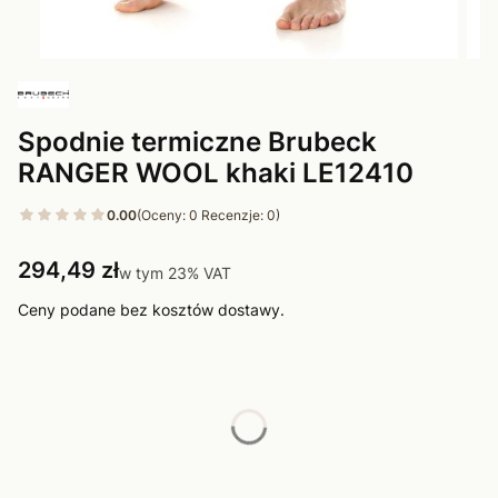
Spodnie termiczne Brubeck
RANGER WOOL khaki LE12410
0.00
(Oceny: 0 Recenzje: 0)
Cena
294,49 zł
w tym 23% VAT
w tym
23%
VAT
Ceny podane bez kosztów dostawy.
Wybierz wariant produktu:
Poszczególne warianty mogą różnić się ceną
*
Rozmiar
Wybierz