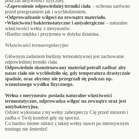
podczas aktywności fizycznej.
•
Zapewnienie odpowiedniej termiki ciała
- ochrona zarówno
przed przegrzaniem jak i wychłodzeniem.
•
Odprowadzanie wilgoci na zewnątrz materiału.
•
Właściwości bakteriostatyczne i antyalergiczne
– naturalne
właściwości wełny z merynosów.
•Bardzo miękka i przyjemna w dotyku dzianina.
Właściwości termoregulacyjne
Głównym zadaniem bielizny termoaktywnej jest zachowanie
odpowiedniej termiki ciała.
Odpowiednio skonstruowany materiał potrafi zadbać aby
nasze ciało nie wychłodziło się, gdy temperatura drastycznie
spadnie, oraz abyśmy nie przegrzali się podczas np.
wzmożonego wysiłku fizycznego.
Wełna z merynosów posiada naturalne właściwości
termostatyczne, odprowadza wilgoć na zewnątrz oraz jest
antybakteryjna.
Odzież wykonana z tej wełny zabezpieczy Cię przed mrozem i
zadba o Twój komfort gdy się spocisz.
Co bardzo istotne odzież z takiej wełny nawet po intensywnym
treningu nie śmierdzi!