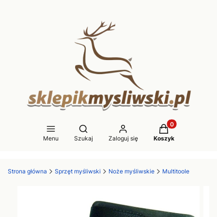
Produkty w koszy
Otwórz wyszukiwarkę
Menu
Szukaj
Zaloguj się
Koszyk
Strona główna
Sprzęt myśliwski
Noże myśliwskie
Multitoole