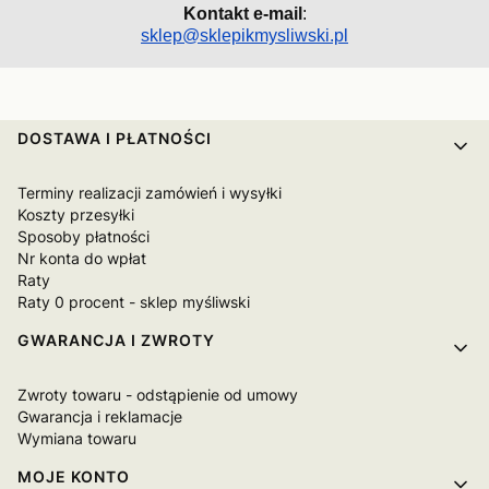
Kontakt e-mail
:
sklep@sklepikmysliwski.pl
Linki w stopce
DOSTAWA I PŁATNOŚCI
Terminy realizacji zamówień i wysyłki
Koszty przesyłki
Sposoby płatności
Nr konta do wpłat
Raty
Raty 0 procent - sklep myśliwski
GWARANCJA I ZWROTY
Zwroty towaru - odstąpienie od umowy
Gwarancja i reklamacje
Wymiana towaru
MOJE KONTO