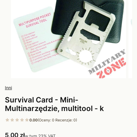
Inni
Survival Card - Mini-
Multinarzędzie, multitool - k
0.00
(Oceny: 0 Recenzje: 0)
Cena
5,00 zł
w tym 23% VAT
w tym
23%
VAT