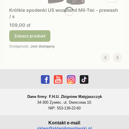
Krótkie spodenki US woodland Mil-Tec - prewash
/ s
Cena
109,00 zł
Zobacz produkt
Dostępność:
Jest dostępny
Dane firmy
:
F.H.U. Zbigniew Matyjaszczyk
34-300 Żywiec, ul. Dworcowa 10.
NIP: 553-139-22-60
Kontakt e-mail
:
sklep@sklepikmysliwski.pl