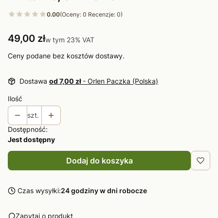
0.00
(Oceny: 0 Recenzje: 0)
Cena
49,00 zł
w tym 23% VAT
w tym
23%
VAT
Ceny podane bez kosztów dostawy.
Dostawa
od 7,00 zł
- Orlen Paczka (Polska)
Ilość
szt.
Dostępność:
Jest dostępny
Dodaj do koszyka
Czas wysyłki:
24 godziny w dni robocze
Zapytaj o produkt