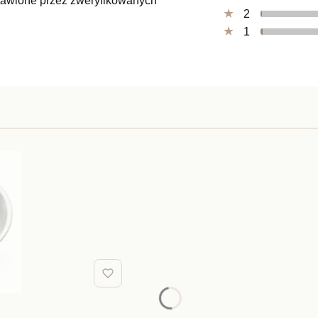
ystawione przez zweryfikowanych
2
1