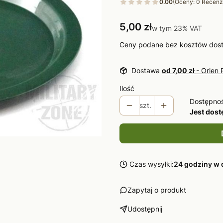
0.00
(Oceny: 0 Recenzj
Cena
5,00 zł
w tym 23% VAT
w tym
23%
VAT
Ceny podane bez kosztów dos
Dostawa
od 7,00 zł
- Orlen 
Ilość
Dostępno
szt.
Jest dos
Czas wysyłki:
24 godziny w 
Zapytaj o produkt
Udostępnij