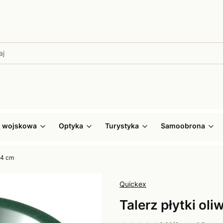
ż wojskowa
Optyka
Turystyka
Samoobrona
24 cm
Quickex
Talerz płytki ol