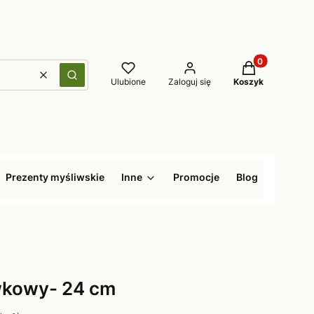
Produkty w kos
Wyczyść
Szukaj
Ulubione
Zaloguj się
Koszyk
Prezenty myśliwskie
Inne
Promocje
Blog
iwkowy- 24 cm