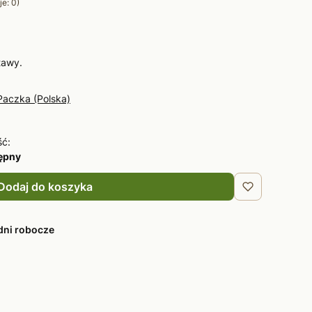
e: 0)
tawy.
Paczka (Polska)
ść:
tępny
Dodaj do koszyka
dni robocze