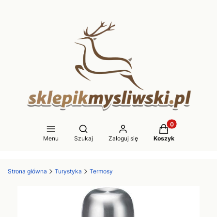
Produkty w koszy
Otwórz wyszukiwarkę
Menu
Szukaj
Zaloguj się
Koszyk
Strona główna
Turystyka
Termosy