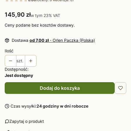
Cena
145,90 zł
w tym 23% VAT
w tym
23%
VAT
Ceny podane bez kosztów dostawy.
Dostawa
od 7,00 zł
- Orlen Paczka (Polska)
Ilość
szt.
Dostępność:
Jest dostępny
Dodaj do koszyka
Czas wysyłki:
24 godziny w dni robocze
Zapytaj o produkt