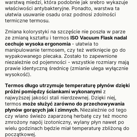
warstwą miedzi, która podobnie jak srebro wykazuje
właściwości antybakteryjne. Ponadto, warstwa ta
ułatwia usuwanie osadu oraz podnosi zdolności
termiczne termosu.
Zmiana kolorystyki na szczęście nie poszła w parze
ze zmianą kształtu i termos
ISO Vacuum Flask nadal
cechuje wysoka ergonomia
- ułatwia to
manipulowanie termosem, czy też wetknięcie go do
wypakowanego plecaka. Zostało to zapewnione
niezależnie od pojemności - wszystkie rozmiary mają
prawie identyczną średnicę (zmianie ulega wyłącznie
wysokość).
Termos długo utrzymuje temperaturę płynów dzięki
próżni pomiędzy ściankami wykonanymi
z
najwyższej jakości stali nierdzewnej. Dzięki niej,
termos
może służyć zarówno do przechowywania
płynów gorących jak i zimnych.
Niezależnie od tego
czy wlano świeżo zaparzoną herbatę czy też mocno
zmrożony napój izotoniczny, wylany płyn nawet po
wielu godzinach będzie miał temperaturę zbliżoną do
początkowej.