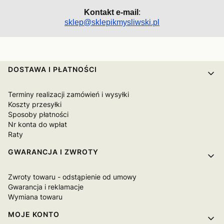
Kontakt e-mail
:
sklep@sklepikmysliwski.pl
Linki w stopce
DOSTAWA I PŁATNOŚCI
Terminy realizacji zamówień i wysyłki
Koszty przesyłki
Sposoby płatności
Nr konta do wpłat
Raty
GWARANCJA I ZWROTY
Zwroty towaru - odstąpienie od umowy
Gwarancja i reklamacje
Wymiana towaru
MOJE KONTO