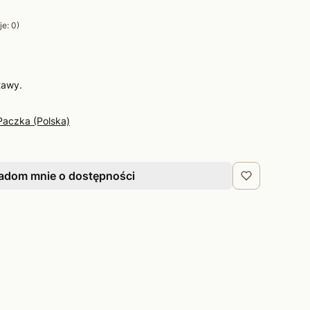
e: 0)
tawy.
Paczka (Polska)
adom mnie o dostępności