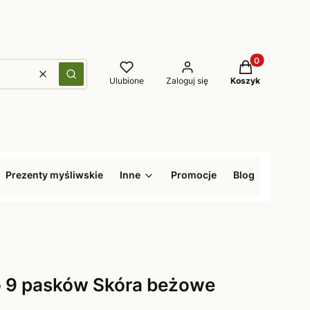
Produkty w kos
Wyczyść
Szukaj
Ulubione
Zaloguj się
Koszyk
Prezenty myśliwskie
Inne
Promocje
Blog
o 9 pasków Skóra beżowe