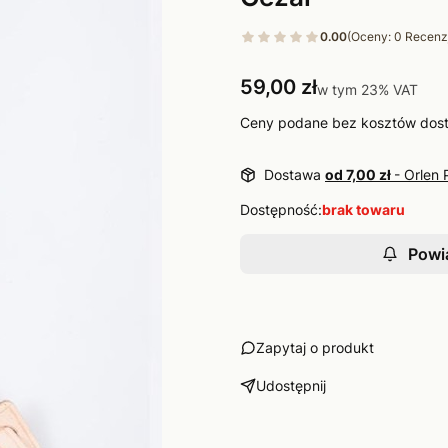
0.00
(Oceny: 0 Recenzj
Cena
59,00 zł
w tym 23% VAT
w tym
23%
VAT
Ceny podane bez kosztów dos
Dostawa
od 7,00 zł
- Orlen 
Dostępność:
brak towaru
Powi
Zapytaj o produkt
Udostępnij