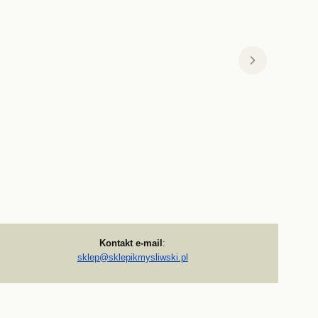
Kontakt e-mail
:
sklep@sklepikmysliwski.pl