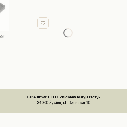
er
Dane firmy
:
F.H.U. Zbigniew Matyjaszczyk
34-300 Żywiec, ul. Dworcowa 10