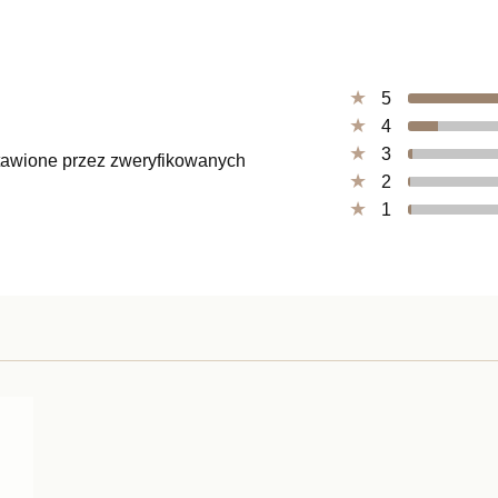
5
4
3
ystawione przez zweryfikowanych
2
1