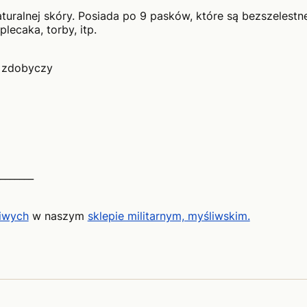
turalnej skóry. Posiada po 9 pasków, które są bezszelestn
lecaka, torby, itp.
j zdobyczy
_______
liwych
w naszym
sklepie militarnym, myśliwskim.